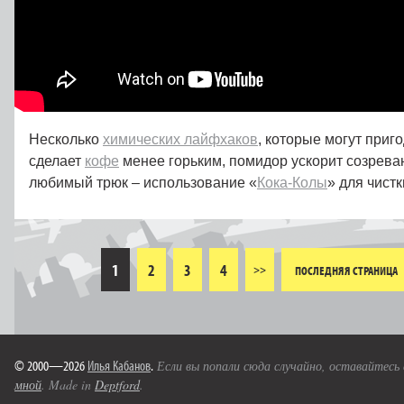
Несколько
химических лайфхаков
, которые могут приго
сделает
кофе
менее горьким, помидор ускорит созрев
любимый трюк – использование «
Кока-Колы
» для чистк
1
2
3
4
>>
ПОСЛЕДНЯЯ СТРАНИЦА
© 2000—2026
Илья Кабанов
.
Если вы попали сюда случайно, оставайтесь
мной
. Made in
Deptford
.