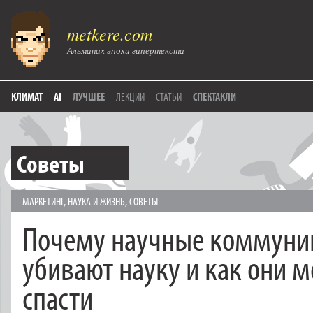
metkere.com
Альманах эпохи гипертекста
КЛИМАТ
AI
ЛУЧШЕЕ
ЛЕКЦИИ
СТАТЬИ
СПЕКТАКЛИ
Советы
МАРКЕТИНГ
,
НАУКА И ЖИЗНЬ
,
СОВЕТЫ
Почему научные коммуни
убивают науку и как они м
спасти