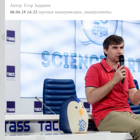
Автор: Егор Задереев
06.04.18 14:32
научные коммуникации
,
университеты