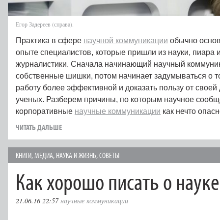
Егор Задереев (справа).
Практика в сфере
научной коммуникации
обычно основ
опыте специалистов, которые пришли из науки, пиара 
журналистики. Сначала начинающий научный коммуни
собственные шишки, потом начинает задумываться о то
работу более эффективной и доказать пользу от своей
ученых. Разберем причины, по которым научное сооб
корпоративные
научные коммуникации
как нечто опас
ЧИТАТЬ ДАЛЬШЕ
КНИГИ
,
МЕДИА
,
НАУКА И ЖИЗНЬ
,
СОВЕТЫ
Как хорошо писать о науке
21.06.16 22:57
научные коммуникации