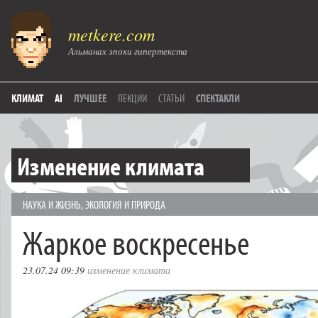
metkere.com
Альманах эпохи гипертекста
КЛИМАТ
AI
ЛУЧШЕЕ
ЛЕКЦИИ
СТАТЬИ
СПЕКТАКЛИ
Изменение климата
НАУКА И ЖИЗНЬ
,
ЭКОЛОГИЯ И ПРИРОДА
Жаркое воскресенье
23.07.24 09:39
изменение климата