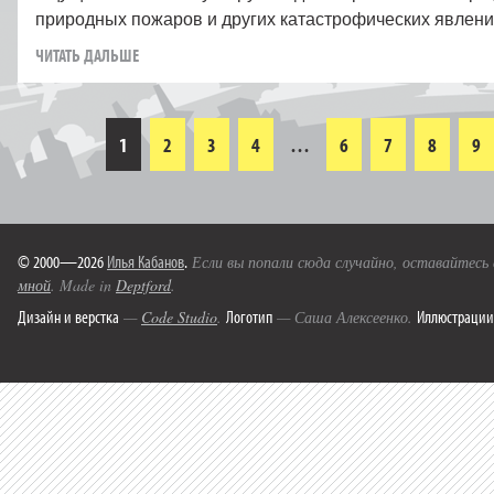
природных пожаров и других катастрофических явлен
ЧИТАТЬ ДАЛЬШЕ
1
2
3
4
…
6
7
8
9
© 2000—2026
Илья Кабанов
.
Если вы попали сюда случайно, оставайтесь
мной
. Made in
Deptford
.
Дизайн и верстка
Логотип
Иллюстрации
—
Code Studio
.
— Саша Алексеенко.