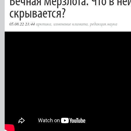
скрывается?
05.08.22 21:44
арктика
,
изменение климата
,
редакция.наука