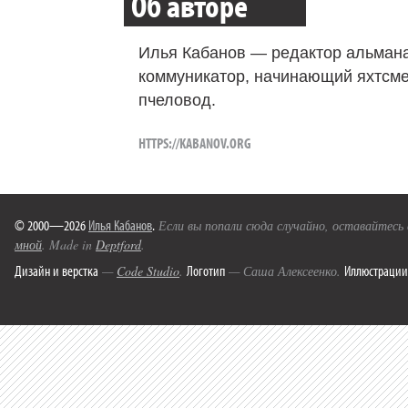
Об авторе
Илья Кабанов — редактор альмана
коммуникатор, начинающий яхтсме
пчеловод.
HTTPS://KABANOV.ORG
© 2000—2026
Илья Кабанов
.
Если вы попали сюда случайно, оставайтесь
мной
. Made in
Deptford
.
Дизайн и верстка
Логотип
Иллюстрации
—
Code Studio
.
— Саша Алексеенко.