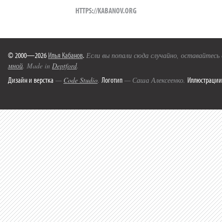
HTTPS://KABANOV.ORG
© 2000—2026
Илья Кабанов
.
Если вы попали сюда случайно, оставайтесь
мной
. Made in
Deptford
.
Дизайн и верстка
Логотип
Иллюстрации
—
Code Studio
.
— Саша Алексеенко.