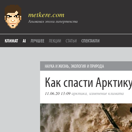
metkere.com
Альманах эпохи гипертекста
КЛИМАТ
AI
ЛУЧШЕЕ
ЛЕКЦИИ
СТАТЬИ
СПЕКТАКЛИ
НАУКА И ЖИЗНЬ
,
ЭКОЛОГИЯ И ПРИРОДА
Как спасти Арктик
11.06.20 13:09
арктика
,
изменение климата