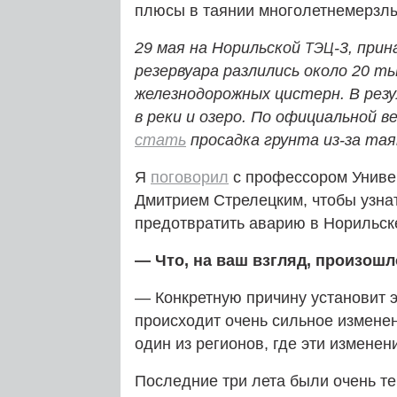
плюсы в таянии многолетнемерзл
29 мая на Норильской
‑3, при
ТЭЦ
резервуара разлились около 20 
железнодорожных цистерн. В ре
в реки и озеро. По официальной в
стать
просадка грунта из-за тая
Я
поговорил
с профессором Униве
Дмитрием Стрелецким, чтобы узнат
предотвратить аварию в Норильск
— Что, на ваш взгляд, произошл
— Конкретную причину установит эк
происходит очень сильное измене
один из регионов, где эти изменен
Последние три лета были очень т