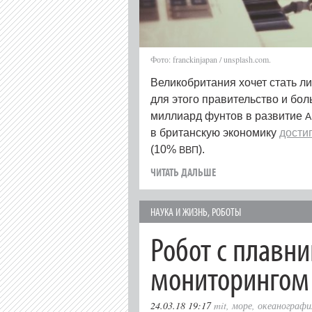
Фото: franckinjapan / unsplash.com.
Великобритания хочет стать л
для этого правительство и бо
миллиард фунтов в развитие
A
в британскую экономику
дости
(10%
).
ВВП
ЧИТАТЬ ДАЛЬШЕ
НАУКА И ЖИЗНЬ
,
РОБОТЫ
Робот с плавн
мониторингом
24.03.18 19:17
mit
,
море
,
океанографи