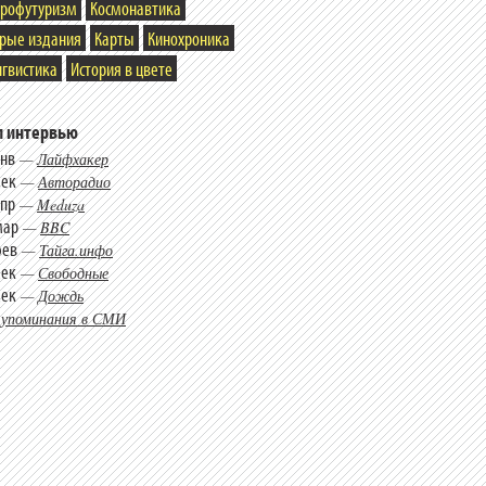
трофутуризм
Космонавтика
арые издания
Карты
Кинохроника
гвистика
История в цвете
 интервью
янв
—
Лайфхакер
дек
—
Авторадио
апр
—
Meduza
мар
—
BBC
фев
—
Тайга.инфо
дек
—
Свободные
дек
—
Дождь
 упоминания в СМИ