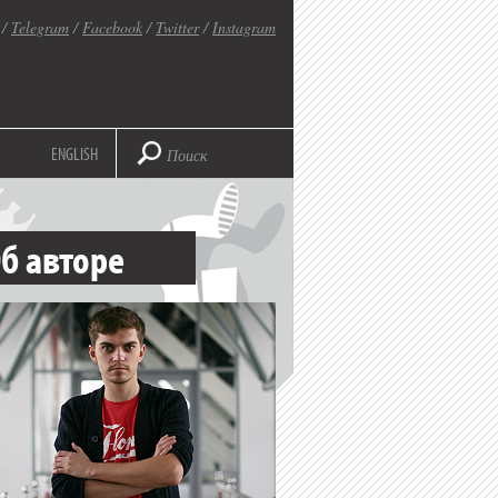
/
Telegram
/
Facebook
/
Twitter
/
Instagram
ENGLISH
б авторе