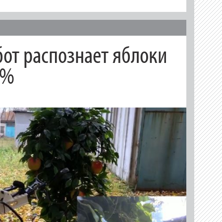
бот распознает яблоки
7%