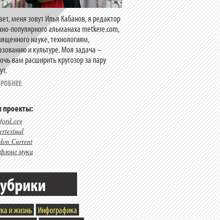
вет, меня зовут Илья Кабанов, я редактор
чно-популярного альманаха metkere.com,
вященного науке, технологиям,
азованию и культуре. Моя задача –
очь вам расширить кругозор за пару
ут.
РОБНЕЕ
 проекты:
ford.org
rtextual
don Current
флонг муки
убрики
ка и жизнь
Инфографика