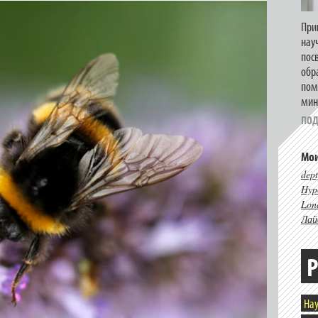
При
нау
пос
обр
пом
мин
ПОД
Мои
dept
Hype
Lon
Лай
Р
Нау