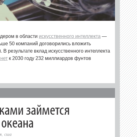
идером в области
искусственного интеллекта
—
льше 50 компаний договорились вложить
. В результате вклад искусственного интеллекта
I
гнет
к 2030 году 232 миллиардов фунтов
иками займется
 океана
я
,
сша