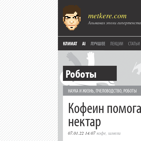
metkere.com
Альманах эпохи гипертекста
КЛИМАТ
AI
ЛУЧШЕЕ
ЛЕКЦИИ
СТАТЬИ
Роботы
НАУКА И ЖИЗНЬ
,
ПЧЕЛОВОДСТВО
,
РОБОТЫ
Кофеин помог
нектар
07.01.22 14:07
кофе
,
шмели