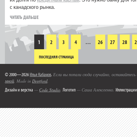
с канадского рынка.
ЧИТАТЬ ДАЛЬШЕ
1
2
3
4
…
26
27
28
2
ПОСЛЕДНЯЯ СТРАНИЦА
© 2000—2026
Илья Кабанов
.
Если вы попали сюда случайно, оставайтесь
мной
. Made in
Deptford
.
Дизайн и верстка
Логотип
Иллюстрации
—
Code Studio
.
— Саша Алексеенко.