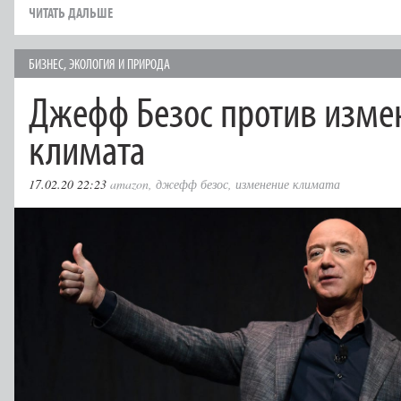
ЧИТАТЬ ДАЛЬШЕ
БИЗНЕС
,
ЭКОЛОГИЯ И ПРИРОДА
Джефф Безос против изме
климата
17.02.20 22:23
amazon
,
джефф безос
,
изменение климата