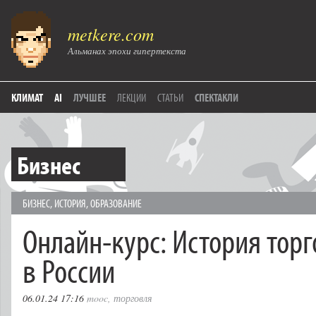
metkere.com
Альманах эпохи гипертекста
КЛИМАТ
AI
ЛУЧШЕЕ
ЛЕКЦИИ
СТАТЬИ
СПЕКТАКЛИ
Бизнес
БИЗНЕС
,
ИСТОРИЯ
,
ОБРАЗОВАНИЕ
Онлайн-курс: История тор
в России
06.01.24 17:16
mooc
,
торговля