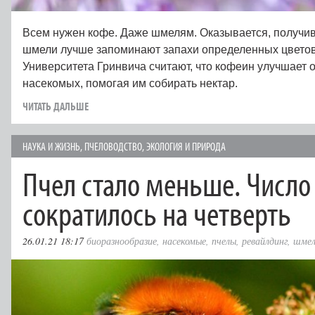
Всем нужен кофе. Даже шмелям. Оказывается, получи
шмели лучше запоминают запахи определенных цветов
Университета Гринвича считают, что кофеин улучшает 
насекомых, помогая им собирать нектар.
ЧИТАТЬ ДАЛЬШЕ
НАУКА И ЖИЗНЬ
,
ПЧЕЛОВОДСТВО
,
ЭКОЛОГИЯ И ПРИРОДА
Пчел стало меньше. Число
сократилось на четверть
26.01.21 18:17
биоразнообразие
,
насекомые
,
пчелы
,
ревайлдинг
,
шме