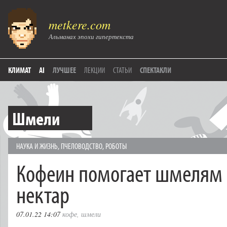
metkere.com
Альманах эпохи гипертекста
КЛИМАТ
AI
ЛУЧШЕЕ
ЛЕКЦИИ
СТАТЬИ
СПЕКТАКЛИ
Шмели
НАУКА И ЖИЗНЬ
,
ПЧЕЛОВОДСТВО
,
РОБОТЫ
Кофеин помогает шмелям 
нектар
07.01.22 14:07
кофе
,
шмели