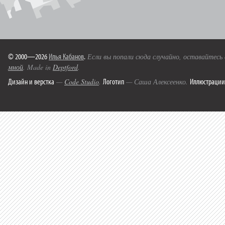
© 2000—2026
Илья Кабанов
.
Если вы попали сюда случайно, оставайтесь
мной
. Made in
Deptford
.
Дизайн и верстка
Логотип
Иллюстрации
—
Code Studio
.
— Саша Алексеенко.