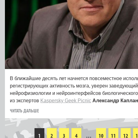
В ближайшие десять лет начнется повсеместное испол
регистрирующих активность мозга, уверен заведующи
нейрофизиологии и нейроинтерфейсов биологического
из экспертов
Kaspersky Geek Picnic
Александр Капла
ЧИТАТЬ ДАЛЬШЕ
1
2
3
4
…
10
11
12
1