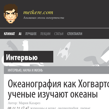
metkere.com
Альманах эпохи гипертекста
КЛИМАТ
AI
ЛУЧШЕЕ
ЛЕКЦИИ
СТАТЬИ
СПЕКТАКЛИ
Интервью
ИНТЕРВЬЮ
,
НАУКА И ЖИЗНЬ
Океанография как Хогварт
ученые изучают океаны
Автор: Мария Казарез
08.11.21 17:47
женщины в науке
,
океанография
,
ученые