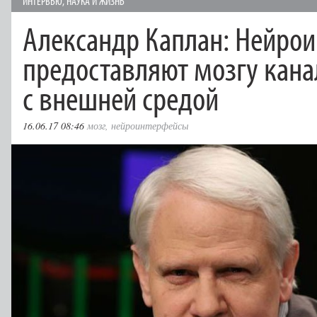
ИНТЕРВЬЮ
,
НАУКА И ЖИЗНЬ
Александр Каплан: Нейро
предоставляют мозгу кана
с внешней средой
16.06.17 08:46
мозг
,
нейроинтерфейсы