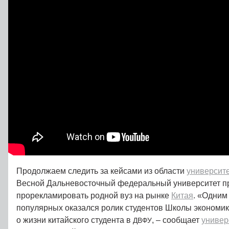
Продолжаем следить за кейсами из области
университе
Весной Дальневосточный федеральный университет п
прорекламировать родной вуз на рынке
Китая
. «Одним
популярных оказался ролик студентов Школы экономи
о жизни китайского студента в
, – сообщает
универ
ДВФУ