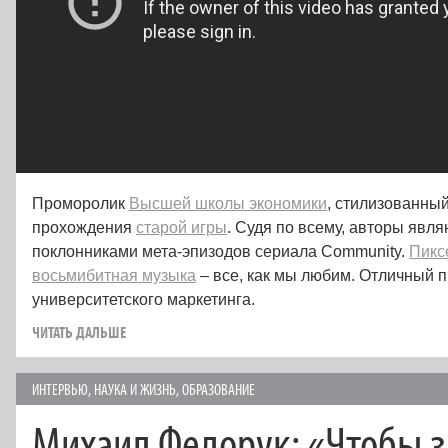
Проморолик
Высшей школы экономики
, стилизованный
прохождения
старой игры
. Судя по всему, авторы явл
поклонниками мета-эпизодов сериала Community.
Пикс
восьмибитная музыка
– все, как мы любим. Отличный 
университетского маркетинга.
ЧИТАТЬ ДАЛЬШЕ
ИНТЕРВЬЮ
,
НАУКА И ЖИЗНЬ
,
ОБРАЗОВАНИЕ
Михаил Федорук: «Чтобы 