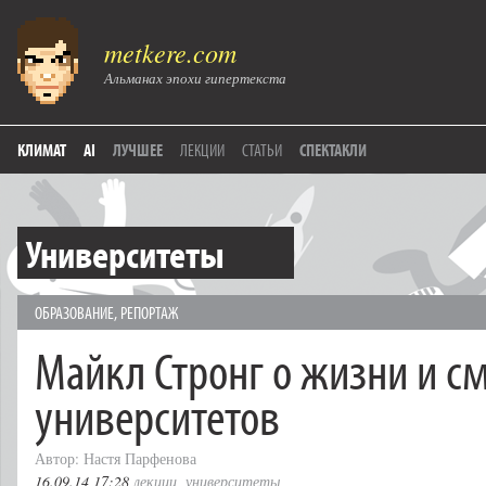
metkere.com
Альманах эпохи гипертекста
КЛИМАТ
AI
ЛУЧШЕЕ
ЛЕКЦИИ
СТАТЬИ
СПЕКТАКЛИ
Университеты
ОБРАЗОВАНИЕ
,
РЕПОРТАЖ
Майкл Стронг о жизни и с
университетов
Автор: Настя Парфенова
16.09.14 17:28
лекции
,
университеты