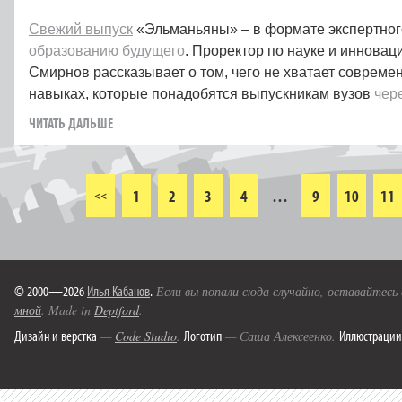
Свежий выпуск
«Эльманьяны» – в формате экспертног
образованию будущего
. Проректор по науке и иннова
Смирнов рассказывает о том, чего не хватает совреме
навыках, которые понадобятся выпускникам вузов
чере
ЧИТАТЬ ДАЛЬШЕ
1
2
3
4
…
9
10
11
<<
© 2000—2026
Илья Кабанов
.
Если вы попали сюда случайно, оставайтесь
мной
. Made in
Deptford
.
Дизайн и верстка
Логотип
Иллюстрации
—
Code Studio
.
— Саша Алексеенко.