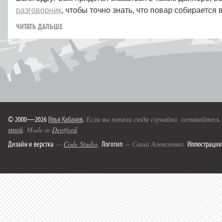
разговорник
, чтобы точно знать, что повар собирается
ЧИТАТЬ ДАЛЬШЕ
© 2000—2026
Илья Кабанов
.
Если вы попали сюда случайно, оставайтесь
мной
. Made in
Deptford
.
Дизайн и верстка
Логотип
Иллюстрации
—
Code Studio
.
— Саша Алексеенко.