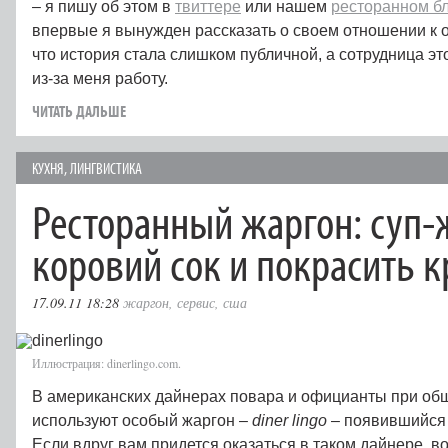
– я пишу об этом в
твиттере
или нашем
ресторанном б
впервые я вынужден рассказать о своем отношении к 
что история стала слишком публичной, а сотрудница э
из-за меня работу.
ЧИТАТЬ ДАЛЬШЕ
КУХНЯ
,
ЛИНГВИСТИКА
Ресторанный жаргон: суп-
коровий сок и покрасить 
17.09.11 18:28
жаргон
,
сервис
,
сша
Иллюстрация: dinerlingo.com.
В американских дайнерах повара и официанты при общ
используют особый жаргон –
diner lingo
– появившийся
Если вдруг вам придется оказаться в таком дайнере, в