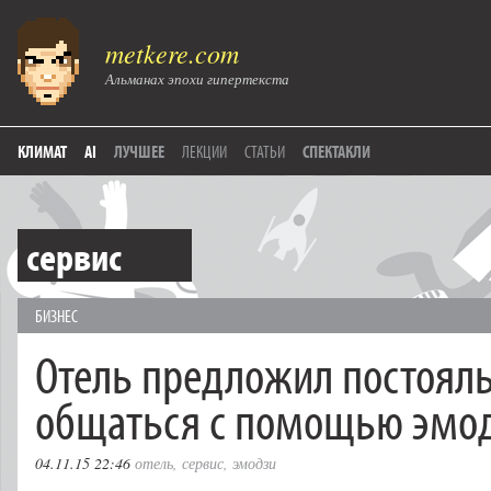
metkere.com
Альманах эпохи гипертекста
КЛИМАТ
AI
ЛУЧШЕЕ
ЛЕКЦИИ
СТАТЬИ
СПЕКТАКЛИ
сервис
БИЗНЕС
Отель предложил постоял
общаться с помощью эмо
04.11.15 22:46
отель
,
сервис
,
эмодзи