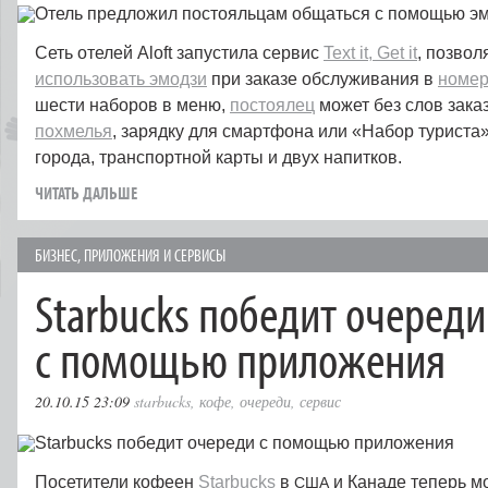
Сеть отелей Aloft запустила сервис
Text it, Get it
, позво
использовать эмодзи
при заказе обслуживания в
номер
шести наборов в меню,
постоялец
может без слов зака
похмелья
, зарядку для смартфона или «Набор туриста»
города, транспортной карты и двух напитков.
ЧИТАТЬ ДАЛЬШЕ
БИЗНЕС
,
ПРИЛОЖЕНИЯ И СЕРВИСЫ
Starbucks победит очереди
с помощью приложения
20.10.15 23:09
starbucks
,
кофе
,
очереди
,
сервис
Посетители кофеен
Starbucks
в
и Канаде теперь мо
США