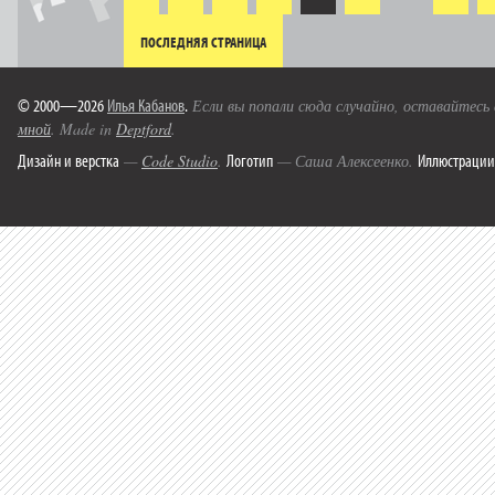
ПОСЛЕДНЯЯ СТРАНИЦА
© 2000—2026
Илья Кабанов
.
Если вы попали сюда случайно, оставайтесь
мной
. Made in
Deptford
.
Дизайн и верстка
Логотип
Иллюстрации
—
Code Studio
.
— Саша Алексеенко.