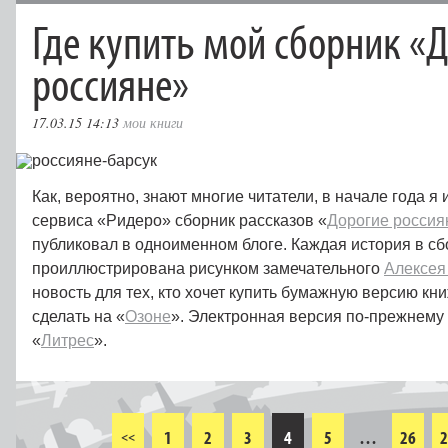
Где купить мой сборник «
россияне»
17.03.15 14:13
мои книги
Как, вероятно, знают многие читатели, в начале года я
сервиса «Ридеро» сборник рассказов «
Дорогие россия
публиковал в одноименном блоге. Каждая история в с
проиллюстрирована рисунком замечательного
Алексея
новость для тех, кто хочет купить бумажную версию кн
сделать на «
Озоне
». Электронная версия по-прежнему 
«
Литрес
».
1
2
3
4
5
…
26
2
<<