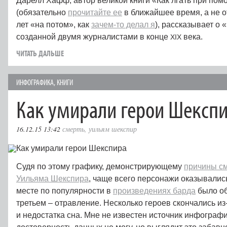
Дарелл Хафф, автор великой книги «Как лгать при пом
(обязательно
прочитайте ее
в ближайшее время, а не 
лет «на потом», как
зачем-то делал я
), рассказывает о
созданной двумя журналистами в конце
века.
XIX
ЧИТАТЬ ДАЛЬШЕ
ИНФОГРАФИКА
,
КНИГИ
Как умирали герои Шексп
16.12.15 13:42
смерть
,
уильям шекспир
Судя по этому графику, демонстрирующему
причины с
Уильяма Шекспира
, чаще всего персонажи оказывалис
месте по популярности в
произведениях барда
было об
третьем – отравление. Несколько героев скончались из-
и недостатка сна. Мне не известен источник инфографик