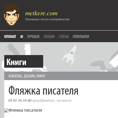
metkere.com
Альманах эпохи гипертекста
КЛИМАТ
AI
ЛУЧШЕЕ
ЛЕКЦИИ
СТАТЬИ
СПЕКТАКЛИ
Книги
АЛКОГОЛЬ
,
ДИЗАЙН
,
КНИГИ
Фляжка писателя
05.01.16 18:40
краудфандинг
,
писатели