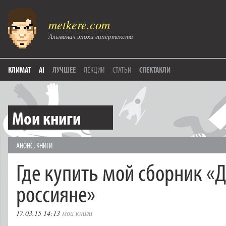
metkere.com
Альманах эпохи гипертекста
КЛИМАТ
AI
ЛУЧШЕЕ
ЛЕКЦИИ
СТАТЬИ
СПЕКТАКЛИ
Мои книги
АНОНС
,
КНИГИ
Где купить мой сборник «
россияне»
17.03.15 14:13
мои книги