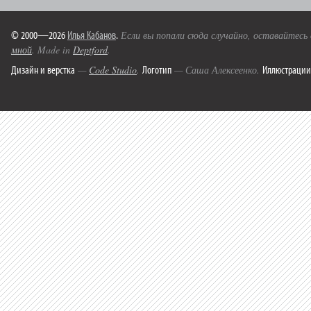
© 2000—2026
Илья Кабанов
.
Если вы попали сюда случайно, оставайтесь
мной
. Made in
Deptford
.
Дизайн и верстка
Логотип
Иллюстрации
—
Code Studio
.
— Саша Алексеенко.