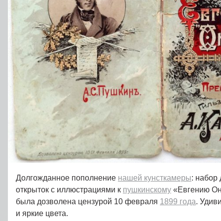
Долгожданное пополнение
нашей кунсткамеры
: набор
открыток с иллюстрациями к
пушкинскому
«Евгению Он
была дозволена цензурой 10 февраля
1899 года
. Удив
и яркие цвета.