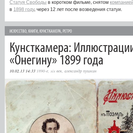
Статуя Свободы
в коротком фильме, снятом
компание
в
1898 году
, через 12 лет после возведения статуи.
ИСКУССТВО
,
КНИГИ
,
КУНСТКАМЕРА
,
РЕТРО
Кунсткамера: Иллюстрации
«Онегину» 1899 года
10.02.13 14:33
1890-е
,
xix век
,
александр пушкин