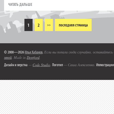
ЧИТАТЬ ДАЛЬШЕ
1
2
>>
ПОСЛЕДНЯЯ СТРАНИЦА
© 2000—2026
Илья Кабанов
.
Если вы попали сюда случайно, оставайтесь
мной
. Made in
Deptford
.
Дизайн и верстка
Логотип
Иллюстрации
—
Code Studio
.
— Саша Алексеенко.