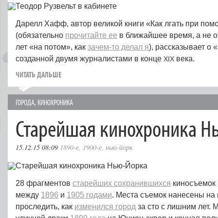
Дарелл Хафф, автор великой книги «Как лгать при пом
(обязательно
прочитайте ее
в ближайшее время, а не 
лет «на потом», как
зачем-то делал я
), рассказывает о
созданной двумя журналистами в конце
века.
XIX
ЧИТАТЬ ДАЛЬШЕ
ГОРОДА
,
КИНОХРОНИКА
Старейшая кинохроника Н
15.12.15 08:09
1890-е
,
1900-е
,
нью-йорк
28 фрагментов
старейших сохранившихся
киносъемок
между
1896
и
1905 годами
. Места съемок нанесены на 
проследить, как
изменился город
за сто с лишним лет.