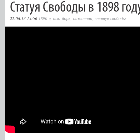
Статуя Свободы в 1898 год
22.06.13 15:56
1890-е
,
нью-йорк
,
памятник
,
статуя свободы