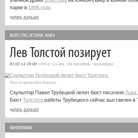
уличной драки
1899 года
на Юнион-сквер и конная пол
парке в
1896 году
.
ЧИТАТЬ ДАЛЬШЕ
ИСКУССТВО
,
ИСТОРИЯ
,
КНИГИ
Лев Толстой позирует
03.02.14 18:00
1890-е
,
xix век
,
лев толстой
,
скульптура
Фото из архива
Новости.
РИА
Скульптор Павел Трубецкой лепит бюст писателя
Льва 
Бюст
Толстого
работы Трубецкого сейчас выставлен в 
ЧИТАТЬ ДАЛЬШЕ
КИНОХРОНИКА