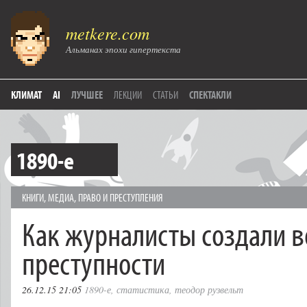
metkere.com
Альманах эпохи гипертекста
КЛИМАТ
AI
ЛУЧШЕЕ
ЛЕКЦИИ
СТАТЬИ
СПЕКТАКЛИ
1890-е
КНИГИ
,
МЕДИА
,
ПРАВО И ПРЕСТУПЛЕНИЯ
Как журналисты создали в
преступности
26.12.15 21:05
1890-е
,
статистика
,
теодор рузвельт