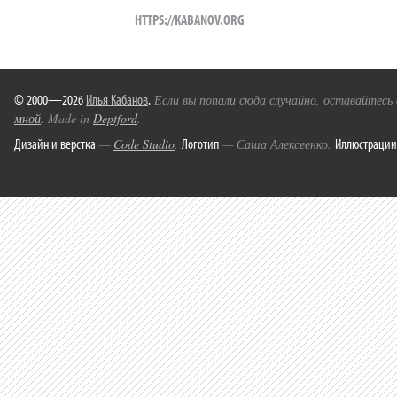
HTTPS://KABANOV.ORG
© 2000—2026
Илья Кабанов
.
Если вы попали сюда случайно, оставайтесь
мной
. Made in
Deptford
.
Дизайн и верстка
Логотип
Иллюстрации
—
Code Studio
.
— Саша Алексеенко.