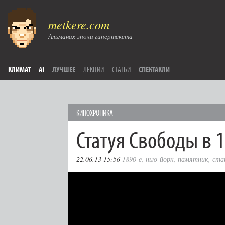
metkere.com
Альманах эпохи гипертекста
КЛИМАТ
AI
ЛУЧШЕЕ
ЛЕКЦИИ
СТАТЬИ
СПЕКТАКЛИ
КИНОХРОНИКА
Статуя Свободы в 1
22.06.13 15:56
1890-е
,
нью-йорк
,
памятник
,
ста