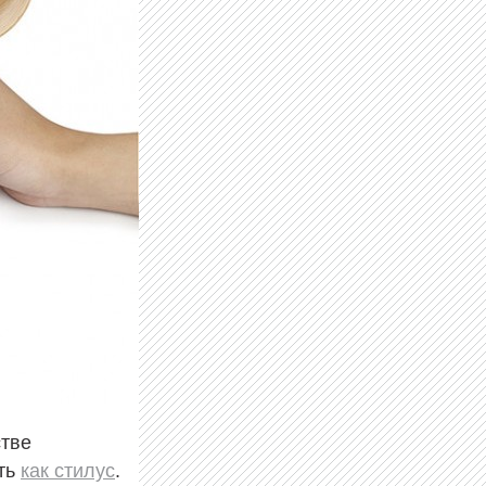
стве
ать
как стилус
.