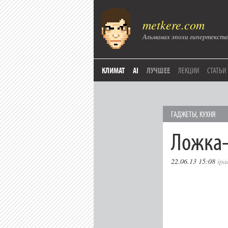
metkere.com
Альманах эпохи гипертекста
КЛИМАТ
AI
ЛУЧШЕЕ
ЛЕКЦИИ
СТАТЬИ
ГAДЖЕТЫ
,
КУХНЯ
Ложка-
22.06.13 15:08
ipa