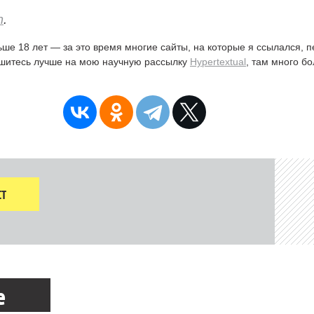
n
.
ьше 18 лет — за это время многие сайты, на которые я ссылался, 
ишитесь лучше на мою научную рассылку
Hypertextual
, там много б
Т
е