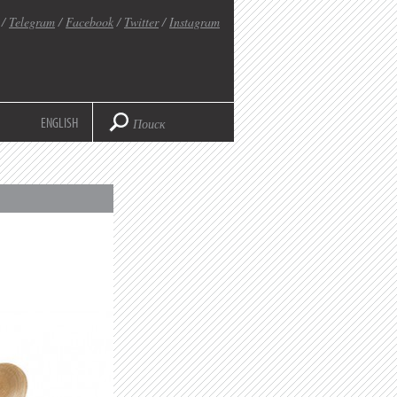
/
Telegram
/
Facebook
/
Twitter
/
Instagram
ENGLISH