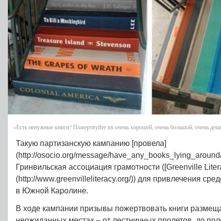
«
Есть ненужные книги? Пожертвуйте их очень хорошей, очень большой, очень деш
Такую партизанскую кампанию [провела]
(http://osocio.org/message/have_any_books_lying_around
Гринвильская ассоциация грамотности ([Greenville Litera
(http://www.greenvilleliteracy.org/)) для привлечения с
в Южной Каролине.
В ходе кампании призывы пожертвовать книги размещ
неожиданных местах – от лестничных пролетов, до пол