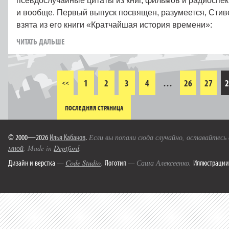
псевдослучайные цитаты из книг, фильмов и радиоспек
и вообще. Первый выпуск посвящен, разумеется, Стиве
взята из его книги «Кратчайшая история времени»:
ЧИТАТЬ ДАЛЬШЕ
1
2
3
4
…
26
27
2
<<
ПОСЛЕДНЯЯ СТРАНИЦА
© 2000—2026
Илья Кабанов
.
Если вы попали сюда случайно, оставайтесь
мной
. Made in
Deptford
.
Дизайн и верстка
Логотип
Иллюстрации
—
Code Studio
.
— Саша Алексеенко.