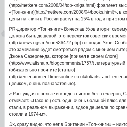
(http://metkere.com/2008/04/top-kniga.html) фрагмент в
«[Топ-книги](http://metkere.com/2008/04/books.html)», в 
цены на книги в России растут на 15% в год и при этом
PR-директор «Топ-книги» Вячеслав Ухов вторит своему
должна быть дешевой, это пережиток советских времен»
(http://news.ngs.ru/more/36472.php) господин Ухов. Осо
это замечание будет смотреться рядом с мнением лите
Джона Сазерленда, которое [привел в своем блоге]
(http://www.afisha.ru/blogcomments/1757/) литературны
(обязательно прочтите [статью]
(http://entertainment.timesonline.co.uk/tol/arts_and_enter
целиком, очень познавательно).
> Рассуждая о пользе и вреде списков бестселлеров, 
отмечает: «Наконец есть один очень большой плюс для
стали, в реальном выражении, вдвое дешевле по сравн
стоили в 1974‑м».
Эх, сразу видно, что нет в Британии «Топ-книги» – никт