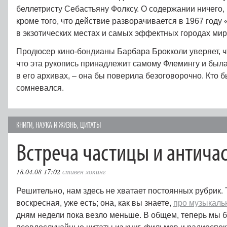
беллетристу Себастьяну Фолксу. О содержании ничего, 
кроме того, что действие разворачивается в 1967 году 
в экзотических местах и самых эффектных городах мир
Продюсер кино-бондианы Барбара Брокколи уверяет, чт
что эта рукопись принадлежит самому Флемингу и был
в его архивах, – она бы поверила безоговорочно. Кто б
сомневался.
КНИГИ
,
НАУКА И ЖИЗНЬ
,
ЦИТАТЫ
Встреча частицы и антича
18.04.08 17:02
стивен хокинг
Решительно, нам здесь не хватает постоянных рубрик. Т
воскресная, уже есть; она, как вы знаете,
про музыкаль
дням недели пока везло меньше. В общем, теперь мы 