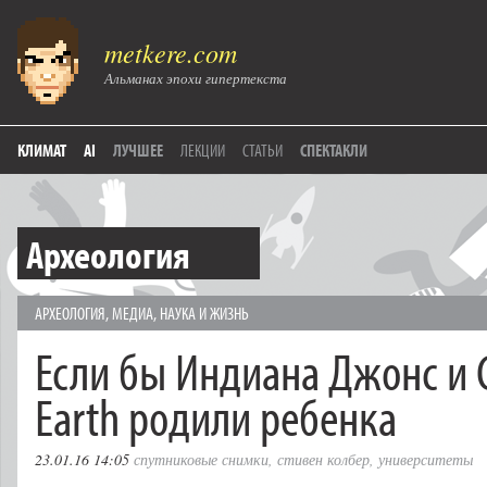
metkere.com
Альманах эпохи гипертекста
КЛИМАТ
AI
ЛУЧШЕЕ
ЛЕКЦИИ
СТАТЬИ
СПЕКТАКЛИ
Археология
АРХЕОЛОГИЯ
,
МЕДИА
,
НАУКА И ЖИЗНЬ
Если бы Индиана Джонс и 
Earth родили ребенка
23.01.16 14:05
спутниковые снимки
,
стивен колбер
,
университеты