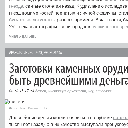
гнезда
, свитые столетия назад. К удивлению исследова
гнезд помимо костей пернатых и яичной скорлупы, ста
бумажные документы
разного времени. В частности, 
века и автографы звенигородцев
пушкинского вр
XVIII
ЧИТАТЬ ДАЛЬШЕ
АРХЕОЛОГИЯ
,
ИСТОРИЯ
,
ЭКОНОМИКА
Заготовки каменных оруд
быть древнейшими деньг
06.10.15 17:28
деньги
,
институт археологии
,
нгу
,
палеолит
Фото: Павел Волков /
.
НГУ
Древнейшие деньги могли появиться на рубеже
палео
тысяч лет назад), а в их качестве выступали пренуклеу