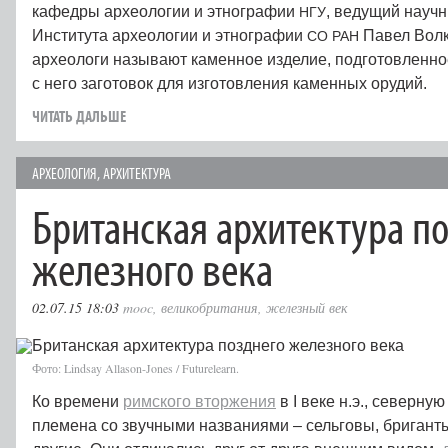
кафедры археологии и этнографии
, ведущий науч
НГУ
Института археологии и этнографии
Павел Волк
СО
РАН
археологи называют каменное изделие, подготовленно
с него заготовок для изготовления каменных орудий.
ЧИТАТЬ ДАЛЬШЕ
АРХЕОЛОГИЯ
,
АРХИТЕКТУРА
Британская архитектура п
железного века
02.07.15 18:03
mooc
,
великобритания
,
железный век
Фото: Lindsay Allason-Jones / Futurelearn.
Ко времени
римского вторжения
в I веке н.э., северн
племена со звучными названиями – сельговы, бригант