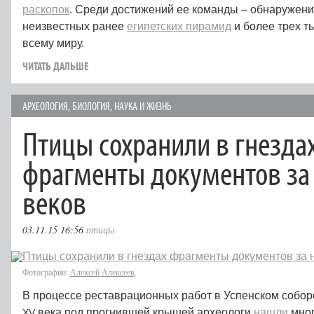
раскопок
. Среди достижений ее команды – обнаружен
неизвестных ранее
египетских пирамид
и более трех т
всему миру.
ЧИТАТЬ ДАЛЬШЕ
АРХЕОЛОГИЯ
,
БИОЛОГИЯ
,
НАУКА И ЖИЗНЬ
Птицы сохранили в гнезда
фрагменты документов за
веков
03.11.15 16:56
птицы
Фотографии:
Алексей Алексеев
.
В процессе реставрационных работ в Успенском собор
века под прогнившей крышей археологи
нашли
мног
XV