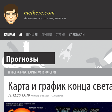
metkere.com
Альманах эпохи гипертекста
КЛИМАТ
AI
ЛУЧШЕЕ
ЛЕКЦИИ
СТАТЬИ
СПЕКТАКЛИ
Прогнозы
ИНФОГРАФИКА
,
КАРТЫ
,
ФУТУРОЛОГИЯ
Карта и график конца свет
11.12.20 13:19
конец света
,
прогнозы