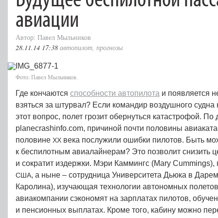
авиации
Автор: Павел Мыльников
28.11.14 17:38
автопилот
,
прогнозы
Фото: Павел Мыльников.
Где кончаются
способности автопилота
и появляется н
взяться за штурвал? Если командир воздушного судна 
этот вопрос, полет грозит обернуться катастрофой. По
planecrashinfo.com, причиной почти половины авиакат
половине
века послужили ошибки пилотов. Быть мо
ХХ
к беспилотным авиалайнерам? Это позволит снизить ц
и сократит издержки. Мэри Каммингс (Mary Cummings),
, а ныне – сотрудница Университета Дьюка в Даре
США
Каролина), изучающая технологии автономных полетов
авиакомпании сэкономят на зарплатах пилотов, обучен
и пенсионных выплатах. Кроме того, кабину можно пер