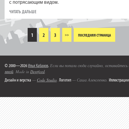
с потрясающим видом.
ЧИТАТЬ ДАЛЬШЕ
1
2
3
>>
ПОСЛЕДНЯЯ СТРАНИЦА
© 2000—2026
Илья Кабанов
.
Если вы попали сюда случайно, оставайтесь
мной
. Made in
Deptford
.
Дизайн и верстка
Логотип
Иллюстрации
—
Code Studio
.
— Саша Алексеенко.