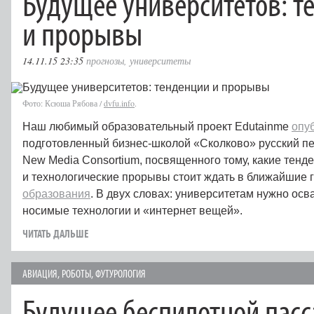
Будущее университетов: т
и прорывы
14.11.15 23:35
прогнозы
,
университеты
Фото: Ксюша Рябова /
dvfu.info
.
Наш любимый образовательный проект Edutainme
опу
подготовленный бизнес-школой «Сколково» русский п
New Media Consortium, посвященного тому, какие тенд
и технологические прорывы стоит ждать в ближайшие 
образования
. В двух словах: университетам нужно осва
носимые технологии и «интернет вещей».
ЧИТАТЬ ДАЛЬШЕ
АВИАЦИЯ
,
РОБОТЫ
,
ФУТУРОЛОГИЯ
Будущее беспилотной пас