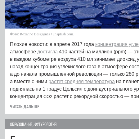
Фото: Roxanne Desgagnés / unsplash.com.
Плохие новости: в апреле 2017 года
концентрация угле
атмосфере
достигла
410 частей на миллион (ppm) — это
в каждом кубометре воздуха 410 мл занимает диоксид у
назад концентрация углекислого газа в атмосфере сос
а до начала промышленной революции — только 280 pp
а вместе с ними
растет средняя температура
на планет
поднялась на 1 градус Цельсия с доиндустриального у
концентрация
растет с рекордной скоростью — при
CO2
ЧИТАТЬ ДАЛЬШЕ
ОБРАЗОВАНИЕ
,
ФУТУРОЛОГИЯ