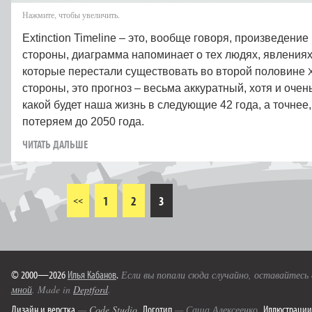
Нажмите, чтобы увеличить.
Extinction Timeline – это, вообще говоря, произведени
стороны, диаграмма напоминает о тех людях, явлениях
которые перестали существовать во второй половине
стороны, это прогноз – весьма аккуратный, хотя и очен
какой будет наша жизнь в следующие 42 года, а точнее,
потеряем до 2050 года.
ЧИТАТЬ ДАЛЬШЕ
1
2
3
<<
© 2000—2026
Илья Кабанов
.
Если вы попали сюда случайно, оставайтесь
мной
. Made in
Deptford
.
Дизайн и верстка
Логотип
Иллюстрации
—
Code Studio
.
— Саша Алексеенко.