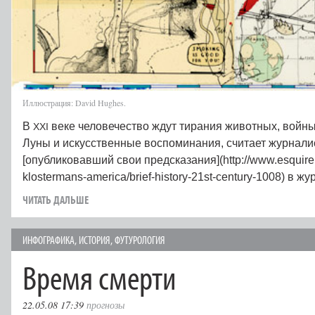
Иллюстрация: David Hughes.
В
веке человечество ждут тирания животных, войны
XXI
Луны и искусственные воспоминания, считает журнали
[опубликовавший свои предсказания](http://www.esquire.
klostermans-america/brief-history-21st-century-1008) в ж
ЧИТАТЬ ДАЛЬШЕ
ИНФОГРАФИКА
,
ИСТОРИЯ
,
ФУТУРОЛОГИЯ
Время смерти
22.05.08 17:39
прогнозы