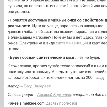
языков
за это время должны появиться. Не знаю, будет
суахили, но перегонять испанский в английский или н
они должны.
- Появятся доступные и удобные
очки со свойством 
реальности
. Идти по улице, параллельно накладывая 
данные глобальной системы позиционирования и кол
в ближайшем магазине? Почему бы и нет. Здесь главно
очков. Электроника в виде
систем навигации
и карт мес
готова.
-
Будет создан синтетический мозг
. Нет, не будет.
К сожалению, прогноз сугубо технологический и в нем н
политику или экономику. А ведь отсутствие изменений 
запросто отбросить и технологии лет так на 200 назад.
Автор –
Егор Задереев
.
Иллюстрация –
Алексей Бархатов
, специально для me
Ранее в metkere.com:
десять прогнозов
.