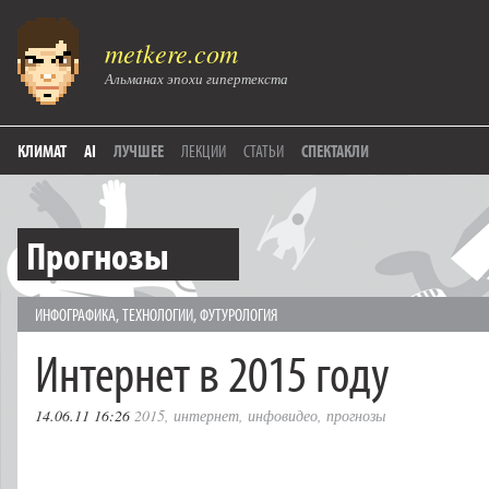
metkere.com
Альманах эпохи гипертекста
КЛИМАТ
AI
ЛУЧШЕЕ
ЛЕКЦИИ
СТАТЬИ
СПЕКТАКЛИ
Прогнозы
ИНФОГРАФИКА
,
ТЕХНОЛОГИИ
,
ФУТУРОЛОГИЯ
Интернет в 2015 году
14.06.11 16:26
2015
,
интернет
,
инфовидео
,
прогнозы