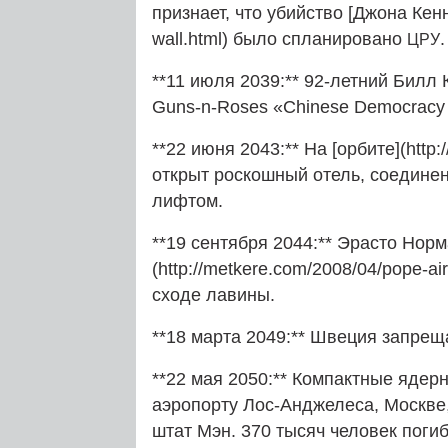
признает, что убийство [Джона Кенне
wall.html) было спланировано
.
ЦРУ
**11 июля 2039:** 92-летний Билл
Guns-n-Roses «Chinese Democrac
**22 июня 2043:** На [орбите](http:
открыт роскошный отель, соедине
лифтом.
**19 сентября 2044:** Эрасто Нор
(http://metkere.com/2008/04/pope-a
сходе лавины.
**18 марта 2049:** Швеция запрещ
**22 мая 2050:** Компактные яде
аэропорту Лос-Анджелеса, Москве, 
штат Мэн. 370 тысяч человек поги