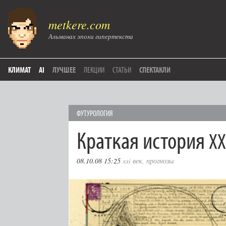
metkere.com
Альманах эпохи гипертекста
КЛИМАТ
AI
ЛУЧШЕЕ
ЛЕКЦИИ
СТАТЬИ
СПЕКТАКЛИ
ФУТУРОЛОГИЯ
Краткая история
XX
08.10.08 15:25
xxi век
,
прогнозы