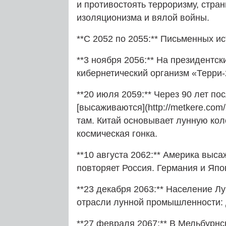
и противостоять терроризму, стра
изоляционизма и вялой войны.
**С 2052 по 2055:** Письменных и
**3 ноября 2056:** На президентс
кибернетический организм «Терри‑
**20 июля 2059:** Через 90 лет п
[высаживаются](http://metkere.com/2
там. Китай основывает лунную ко
космическая гонка.
**10 августа 2062:** Америка выса
повторяет Россия. Германия и Япо
**23 декабря 2063:** Население Л
отрасли лунной промышленности: 
**27 февраля 2067:** В Мельбурнс