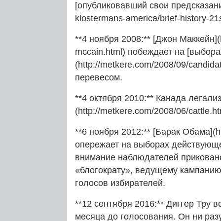
[опубликовавший свои предсказания
klostermans-america/brief-history-2
**4 ноября 2008:** [Джон Маккейн](
mccain.html) побеждает на [выбора
(http://metkere.com/2008/09/candid
перевесом.
**4 октября 2010:** Канада легали
(http://metkere.com/2008/06/cattle.
**6 ноября 2012:** [Барак Обама](h
опережает на выборах действующе
внимание наблюдателей приковано
«блогократу», ведущему кампанию 
голосов избирателей.
**12 сентября 2016:** Диггер Тру 
месяца до голосования. Он ни раз