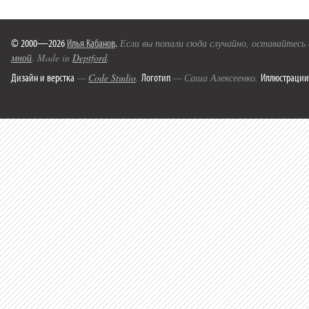
© 2000—2026
Илья Кабанов
.
Если вы попали сюда случайно, оставайтесь
мной
. Made in
Deptford
.
Дизайн и верстка
Логотип
Иллюстрации
—
Code Studio
.
— Саша Алексеенко.