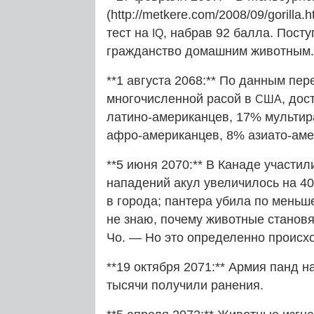
(http://metkere.com/2008/09/gorill
тест на
, набрав 92 балла. Пост
IQ
гражданство домашним животным.
**1 августа 2068:** По данным пер
многочисленной расой в
, дос
США
латино-американцев, 17% мультир
афро-американцев, 8% азиато-аме
**5 июня 2070:** В Канаде участи
нападений акул увеличилось на 
в города; пантера убила по меньш
не знаю, почему животные становя
Чо. — Но это определенно происх
**19 октября 2071:** Армия панд н
тысячи получили ранения.