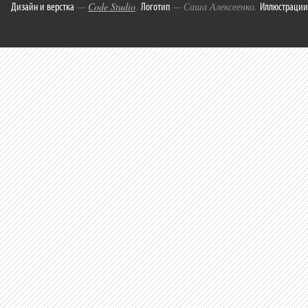
Дизайн и верстка
Логотип
Иллюстрации
—
Code Studio
.
— Саша Алексеенко.