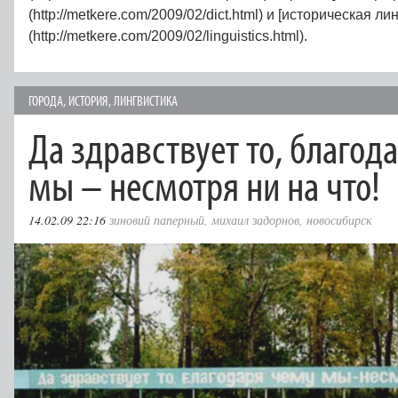
(http://metkere.com/2009/02/dict.html) и [историческая ли
(http://metkere.com/2009/02/linguistics.html).
ГОРОДА
,
ИСТОРИЯ
,
ЛИНГВИСТИКА
Да здравствует то, благод
мы – несмотря ни на что!
14.02.09 22:16
зиновий паперный
,
михаил задорнов
,
новосибирск