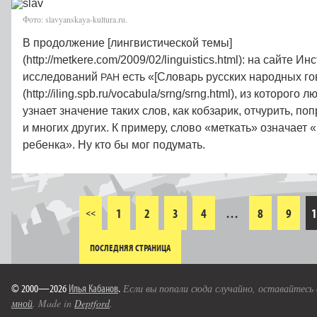
Фото: slavyanskaya-kultura.ru.
В продолжение [лингвистической темы]
(http://metkere.com/2009/02/linguistics.html): на сайте И
исследований
есть «[Словарь русских народных го
РАН
(http://iling.spb.ru/vocabula/srng/srng.html), из которог
узнает значение таких слов, как кобзарик, отчурить, по
и многих других. К примеру, слово «меткать» означает
ребенка». Ну кто бы мог подумать.
1
2
3
4
…
8
9
1
<<
ПОСЛЕДНЯЯ СТРАНИЦА
© 2000—2026
Илья Кабанов
.
Если вы попали сюда случайно, оставайтесь
мной
. Made in
Deptford
.