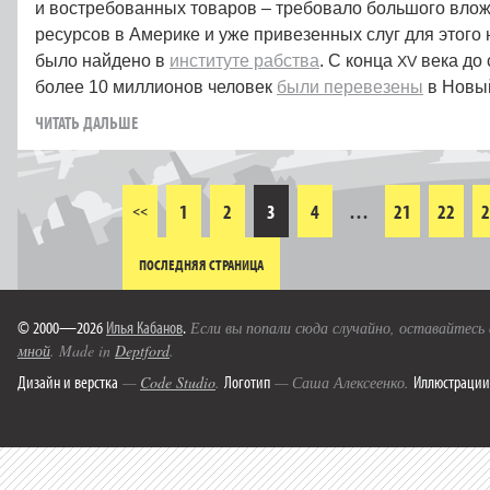
и востребованных товаров – требовало большого влож
ресурсов в Америке и уже привезенных слуг для этого 
было найдено в
институте рабства
. С конца
века до
XV
более 10 миллионов человек
были перевезены
в Новый
ЧИТАТЬ ДАЛЬШЕ
1
2
3
4
…
21
22
2
<<
ПОСЛЕДНЯЯ СТРАНИЦА
© 2000—2026
Илья Кабанов
.
Если вы попали сюда случайно, оставайтесь
мной
. Made in
Deptford
.
Дизайн и верстка
Логотип
Иллюстрации
—
Code Studio
.
— Саша Алексеенко.