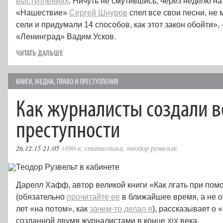
выступлениях
. Ничуть не смутившись, через неделю н
«Нашествие»
Сергей Шнуров
спел все свои песни, не 
сели и придумали 14 способов, как этот закон обойти»,
«Ленинград» Вадим Усков.
ЧИТАТЬ ДАЛЬШЕ
КНИГИ
,
МЕДИА
,
ПРАВО И ПРЕСТУПЛЕНИЯ
Как журналисты создали в
преступности
26.12.15 21:05
1890-е
,
статистика
,
теодор рузвельт
Дарелл Хафф, автор великой книги «Как лгать при пом
(обязательно
прочитайте ее
в ближайшее время, а не 
лет «на потом», как
зачем-то делал я
), рассказывает о
созданной двумя журналистами в конце
века.
XIX