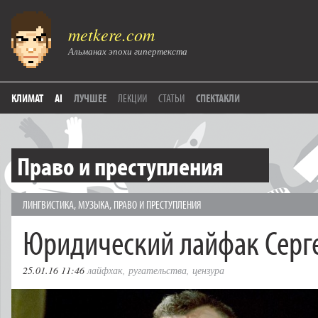
metkere.com
Альманах эпохи гипертекста
КЛИМАТ
AI
ЛУЧШЕЕ
ЛЕКЦИИ
СТАТЬИ
СПЕКТАКЛИ
Право и преступления
ЛИНГВИСТИКА
,
МУЗЫКА
,
ПРАВО И ПРЕСТУПЛЕНИЯ
Юридический лайфак Серг
25.01.16 11:46
лайфхак
,
ругательства
,
цензура