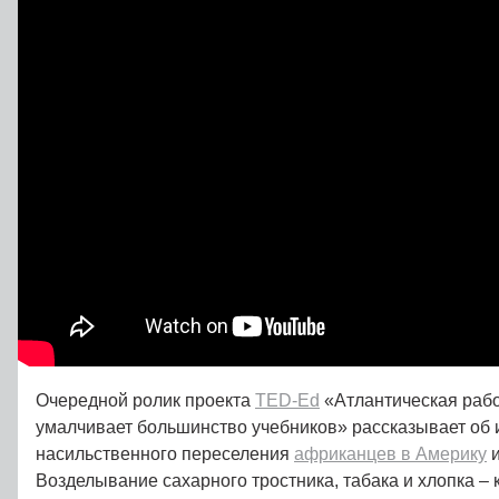
Очередной ролик проекта
TED-Ed
«Атлантическая рабо
умалчивает большинство учебников» рассказывает об 
насильственного переселения
африканцев в Америку
и
Возделывание сахарного тростника, табака и хлопка –