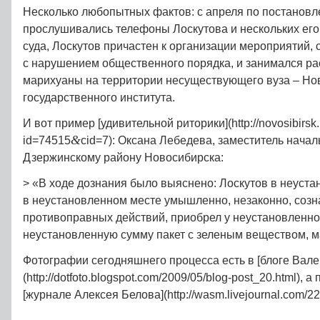
Несколько любопытных фактов: с апреля по постановл
прослушивались телефоны Лоскутова и нескольких его
суда, Лоскутов причастен к организации мероприятий,
с нарушением общественного порядка, и занимался р
марихуаны на территории несуществующего вуза – Но
государственного института.
И вот пример [удивительной риторики](http://novosibirsk.
&
id=74515
cid=7): Оксана Лебедева, заместитель нача
Дзержинскому району Новосибирска:
> «В ходе дознания было выяснено: Лоскутов в неуста
в неустановленном месте умышленно, незаконно, созн
противоправных действий, приобрел у неустановленно
неустановленную сумму пакет с зеленым веществом, м
Фотографии сегодняшнего процесса есть в [блоге Вале
(http://dotfoto.blogspot.com/2009/05/blog-post_20.html), 
[журнале Алексея Белова](http://wasm.livejournal.com/2