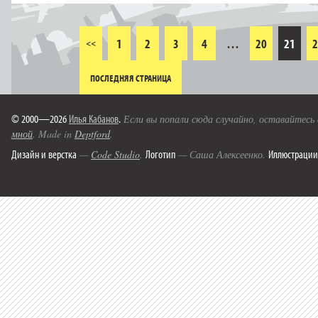
1
2
3
4
…
20
21
2
<<
ПОСЛЕДНЯЯ СТРАНИЦА
© 2000—2026
Илья Кабанов
.
Если вы попали сюда случайно, оставайтесь
мной
. Made in
Deptford
.
Дизайн и верстка
Логотип
Иллюстрации
—
Code Studio
.
— Саша Алексеенко.