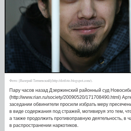
Фото: [Валерий Титиевский](http://dotfoto.blogspot.com/).
Пару часов назад Дзержинский районный суд Новосиби
(http://www.rian.ru/society/20090520/171708490.html) Ар
заседании обвинители просили избрать меру пресечен
в виде содержания под стражей, мотивируя это тем, чт
а также продолжить противоправную деятельность, в ч
в распространении наркотиков.