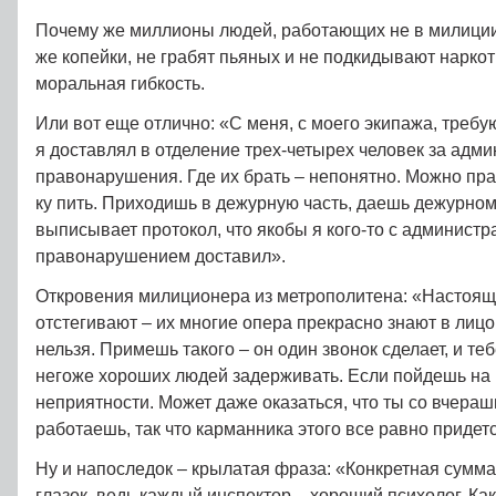
Почему же миллионы людей, работающих не в милиции
же копейки, не грабят пьяных и не подкидывают нарко
моральная гибкость.
Или вот еще отлично: «С меня, с моего экипажа, требую
я доставлял в отделение трех-четырех человек за адм
правонарушения. Где их брать – непонятно. Можно пр
ку пить. Приходишь в дежурную часть, даешь дежурному
выписывает протокол, что якобы я кого-то с админист
правонарушением доставил».
Откровения милиционера из метрополитена: «Настоящ
отстегивают – их многие опера прекрасно знают в лицо,
нельзя. Примешь такого – он один звонок сделает, и теб
негоже хороших людей задерживать. Если пойдешь на 
неприятности. Может даже оказаться, что ты со вчераш
работаешь, так что карманника этого все равно придетс
Ну и напоследок – крылатая фраза: «Конкретная сумма
глазок, ведь каждый инспектор – хороший психолог. Как