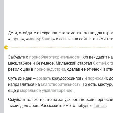
Дети, отойдите от экранов, эта заметка только для взро
«
порно
», «
мастурбация
» и ссылка на сайт с голыми тет
Забудьте о
порноблаготворительности
,
век дарит на
XXI
масштабное и безумное. Миланский стартап
Come4.org
революцию в
порноиндустрии
, сделав ее этичной и от
Суть их идеи –
создать
краудсорсинговый
порносайт
, д
направляться на
благотворительность
. То есть, масту
еще и
моральное удовлетворение
.
Смущает только то, что на запуск бета-версии порноса
тысяч долларов. Расскажите им кто-нибудь о
Tumblr
.