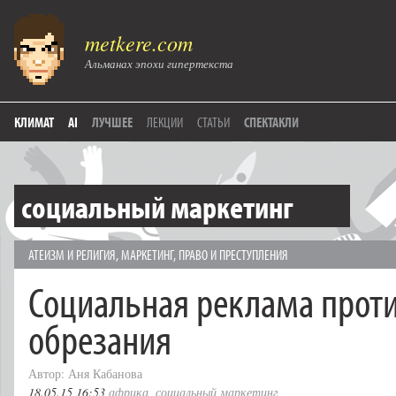
metkere.com
Альманах эпохи гипертекста
КЛИМАТ
AI
ЛУЧШЕЕ
ЛЕКЦИИ
СТАТЬИ
СПЕКТАКЛИ
социальный маркетинг
АТЕИЗМ И РЕЛИГИЯ
,
МАРКЕТИНГ
,
ПРАВО И ПРЕСТУПЛЕНИЯ
Социальная реклама прот
обрезания
Автор: Аня Кабанова
18.05.15 16:53
африка
,
социальный маркетинг