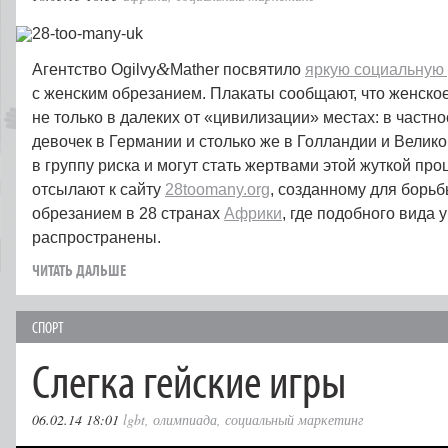
&
Агентство Ogilvy
Mather посвятило
яркую социальную
с женским обрезанием. Плакаты сообщают, что женско
не только в далеких от «цивилизации» местах: в частно
девочек в Германии и столько же в Голландии и Велик
в группу риска и могут стать жертвами этой жуткой пр
отсылают к сайту
28toomany.org
, созданному для борьб
обрезанием в 28 странах
Африки
, где подобного вида 
распространены.
ЧИТАТЬ ДАЛЬШЕ
СПОРТ
Слегка гейские игры
06.02.14 18:01
lgbt
,
олимпиада
,
социальный маркетинг