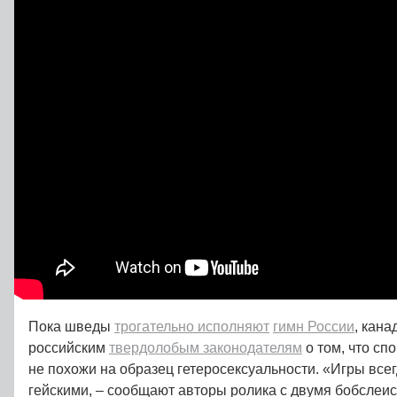
Пока шведы
трогательно исполняют
гимн России
, кан
российским
твердолобым законодателям
о том, что с
не похожи на образец гетеросексуальности. «Игры всег
гейскими, – сообщают авторы ролика с двумя бобслеис