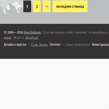
1
2
>>
ПОСЛЕДНЯЯ СТРАНИЦА
© 2000—2026
Илья Кабанов
.
Если вы попали сюда случайно, оставайтесь
мной
. Made in
Deptford
.
Дизайн и верстка
Логотип
Иллюстрации
—
Code Studio
.
— Саша Алексеенко.