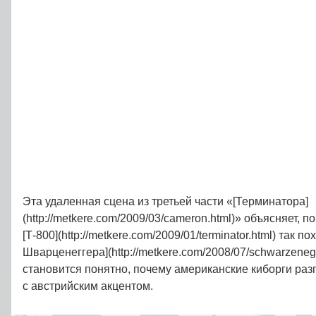
Эта удаленная сцена из третьей части «[Терминатора]
(http://metkere.com/2009/03/cameron.html)» объясняет, п
[Т‑800](http://metkere.com/2009/01/terminator.html)
так по
Шварценеггера](http://metkere.com/2008/07/schwarzenegg
становится понятно, почему американские киборги ра
с австрийским акцентом.