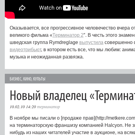
Оказывается, все прогрессивное человечество вчера 
великого фильма «
Терминатор 2
″. В честь этого знам
шведская группа Rymdreglage
выпустила
совершенно 
видеотрибьют
, в котором есть все, что мы любим: ани
музыка и неожиданная развязка.
БИЗНЕС
,
КИНО
,
КУЛЬТЫ
Новый владелец «Термина
10.02.10 14:20
терминатор
В ноябре мы писали о [продаже прав](http://metkere.com/
на терминаторскую франшизу компанией Halcyon. Не зн
нибудь из наших читателей участие в аукционе, на вся