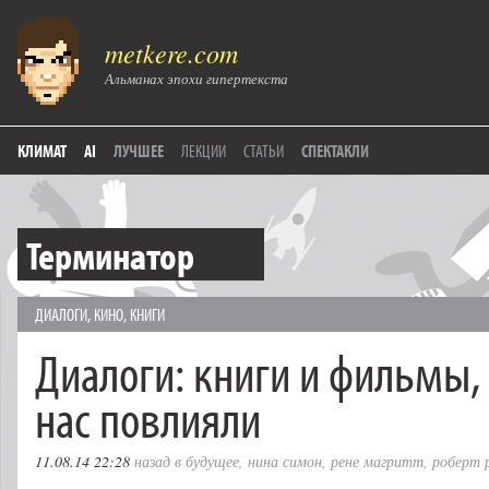
metkere.com
Альманах эпохи гипертекста
КЛИМАТ
AI
ЛУЧШЕЕ
ЛЕКЦИИ
СТАТЬИ
СПЕКТАКЛИ
Терминатор
ДИАЛОГИ
,
КИНО
,
КНИГИ
Диалоги: книги и фильмы,
нас повлияли
11.08.14 22:28
назад в будущее
,
нина симон
,
рене магритт
,
роберт 