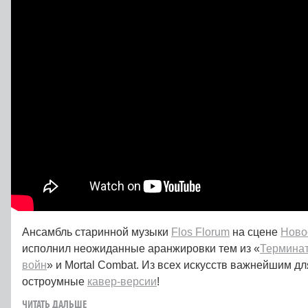
Ансамбль старинной музыки
Flos Florum
на сцене
Ново
исполнил неожиданные аранжировки тем из «
Термина
войн
» и Mortal Combat. Из всех искусств важнейшим д
остроумные
кавер-версии
!
ЧИТАТЬ ДАЛЬШЕ