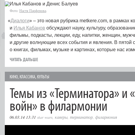
Фото:
Настя Парфенова
.
«
Диалоги
» – это новая рубрика metkere.com, в рамках 
и
Илья Кабанов
обсуждают науку, культуру, образование
фильмы, подкасты, лекции, еду, напитки, женщин, мужч
и другие волнующие всех события и явления. В пятой с
о книгах, фильмах, музыке и картинах, которые нас из
ЧИТАТЬ ДАЛЬШЕ
КИНО
,
КЛАССИКА
,
КУЛЬТЫ
Темы из «Терминатора» и 
войн» в филармонии
06.03.14 13:31
star wars
,
каверы
,
терминатор
,
филармония