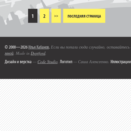
1
2
>>
ПОСЛЕДНЯЯ СТРАНИЦА
© 2000—2026
Илья Кабанов
.
Если вы попали сюда случайно, оставайтесь
мной
. Made in
Deptford
.
Дизайн и верстка
Логотип
Иллюстрации
—
Code Studio
.
— Саша Алексеенко.