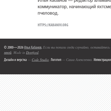
Илья Кабанов — редактор альмана
коммуникатор, начинающий яхтсме
пчеловод.
HTTPS://KABANOV.ORG
© 2000—2026
Илья Кабанов
.
Если вы попали сюда случайно, оставайтесь
мной
. Made in
Deptford
.
Дизайн и верстка
Логотип
Иллюстрации
—
Code Studio
.
— Саша Алексеенко.