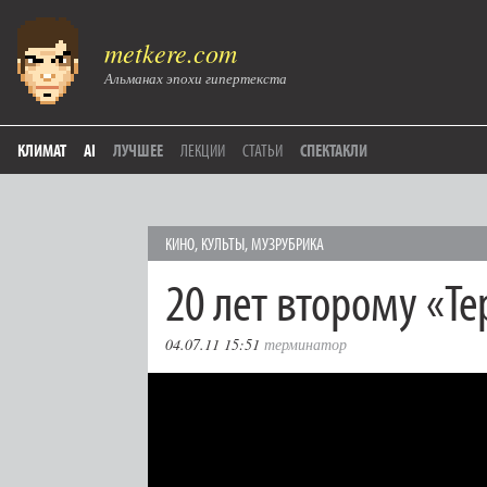
metkere.com
Альманах эпохи гипертекста
КЛИМАТ
AI
ЛУЧШЕЕ
ЛЕКЦИИ
СТАТЬИ
СПЕКТАКЛИ
КИНО
,
КУЛЬТЫ
,
МУЗРУБРИКА
20 лет второму «Т
04.07.11 15:51
терминатор