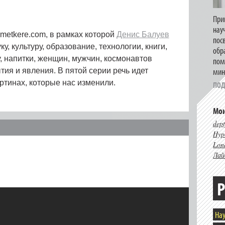
При
нау
 metkere.com, в рамках которой
Денис Балуев
пос
у, культуру, образование, технологии, книги,
обр
, напитки, женщин, мужчин, космонавтов
пом
мин
ия и явления. В пятой серии речь идет
артинах, которые нас изменили.
ПОД
Мои
dept
Hype
Lon
Лай
Р
Нау