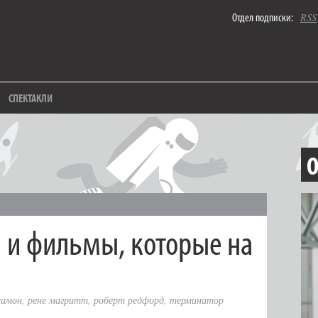
Отдел подписки:
RSS
СПЕКТАКЛИ
О
и и фильмы, которые на
симон
,
рене магритт
,
роберт редфорд
,
терминатор