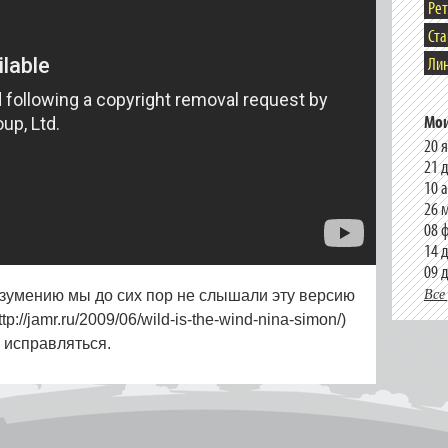
Ре
Ст
Лин
Мои
20 
21 
10 
26 
08 
14 
09 
Все
зумению мы до сих пор не слышали эту версию
://jamr.ru/2009/06/wild-is-the-wind-nina-simon/)
я исправляться.