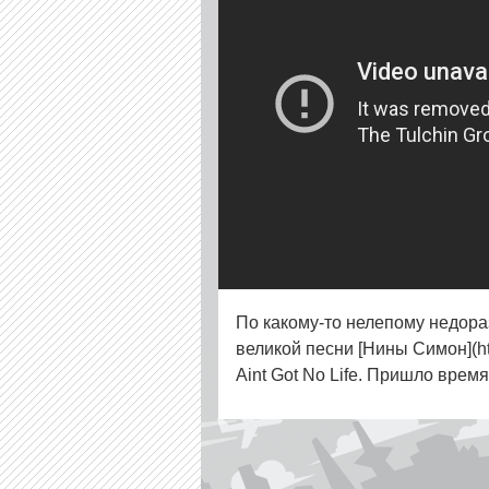
По какому-то нелепому недора
великой песни [Нины Симон](http
Aint Got No Life. Пришло врем