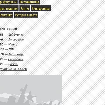
трофутуризм
Космонавтика
арые издания
Карты
Кинохроника
гвистика
История в цвете
 интервью
янв
—
Лайфхакер
дек
—
Авторадио
апр
—
Meduza
мар
—
BBC
фев
—
Тайга.инфо
дек
—
Свободные
дек
—
Дождь
 упоминания в СМИ