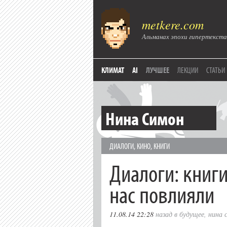
metkere.com
Альманах эпохи гипертекста
КЛИМАТ
AI
ЛУЧШЕЕ
ЛЕКЦИИ
СТАТЬИ
Нина Симон
ДИАЛОГИ
,
КИНО
,
КНИГИ
Диалоги: книг
нас повлияли
11.08.14 22:28
назад в будущее
,
нина 