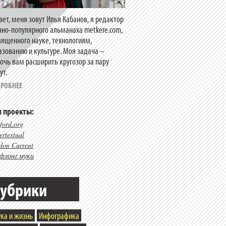
вет, меня зовут Илья Кабанов, я редактор
чно-популярного альманаха metkere.com,
вященного науке, технологиям,
азованию и культуре. Моя задача –
очь вам расширить кругозор за пару
ут.
РОБНЕЕ
 проекты:
ford.org
rtextual
don Current
флонг муки
убрики
ка и жизнь
Инфографика