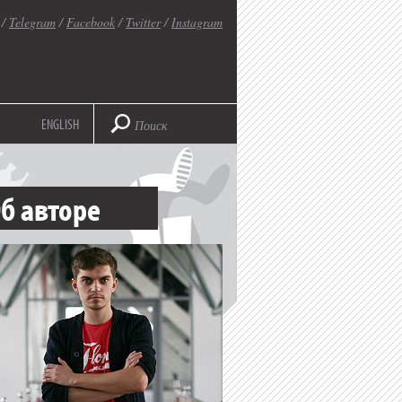
/
Telegram
/
Facebook
/
Twitter
/
Instagram
ENGLISH
б авторе