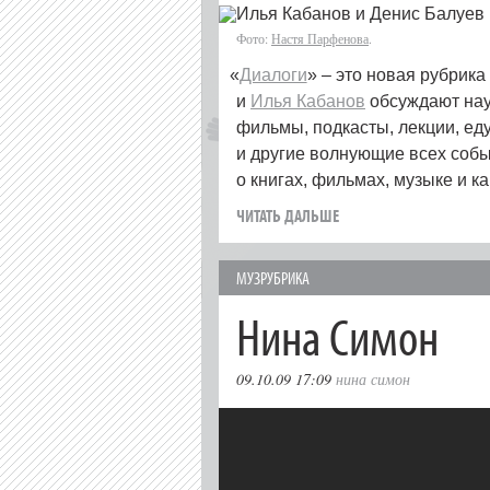
Фото:
Настя Парфенова
.
«
Диалоги
» – это новая рубрика
и
Илья Кабанов
обсуждают наук
фильмы, подкасты, лекции, еду
и другие волнующие всех событ
о книгах, фильмах, музыке и к
ЧИТАТЬ ДАЛЬШЕ
МУЗРУБРИКА
Нина Симон
09.10.09 17:09
нина симон