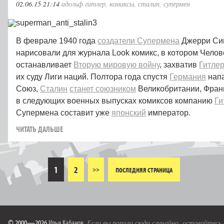
02.06.15 21:14
адольф гитлер
,
комиксы
,
сталин
,
супермен
В феврале 1940 года
создатели Супермена
Джерри Сиг
нарисовали для журнала Look комикс, в котором Челове
останавливает
Вторую мировую войну
, захватив
Гитле
их суду Лиги наций. Полтора года спустя
Германия
напа
Союз,
Сталин
станет союзником
Великобритании, Фран
в следующих военных выпусках комиксов компанию
Ги
Супермена составит уже
японский
император.
ЧИТАТЬ ДАЛЬШЕ
1
2
>>
ПОСЛЕДНЯЯ СТРАНИЦА
© 2000—2026
Илья Кабанов
.
Если вы попали сюда случайно, оставайтесь