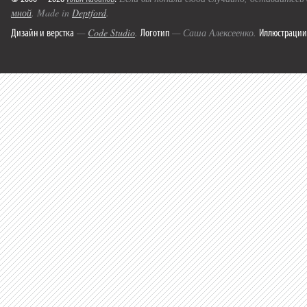
мной
. Made in
Deptford
.
Дизайн и верстка
Логотип
Иллюстрации
—
Code Studio
.
— Саша Алексеенко.