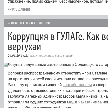
Упражнение, прямо скажем, бессмысленное, потому чт
ЧИТАТЬ ДАЛЬШЕ
ИСТОРИЯ
,
ПРАВО И ПРЕСТУПЛЕНИЯ
Коррупция в ГУЛАГе. Как 
вертухаи
26.01.20 14:21
гулаг
,
коррупция
,
ссср
,
сталин
Вопреки распространенному стереотипу «при Сталине
на протяжении всей своей истории оставался рассадн
Расцвету приписок и хищений
способствовали
изолиров
удаленность от вышестоящих инстанций и бесконтроль
зарплата лагерных администраторов была низкой, а на 
отправляли худших сотрудников
в наказание за не
МВД
разгильдяйство и злоупотребления.