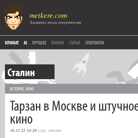
metkere.com
Альманах эпохи гипертекста
КЛИМАТ
AI
ЛУЧШЕЕ
ЛЕКЦИИ
СТАТЬИ
СПЕКТАКЛИ
Сталин
ИСТОРИЯ
,
КИНО
Тарзан в Москве и штучное
кино
16.11.22 14:20
ссср
,
сталин