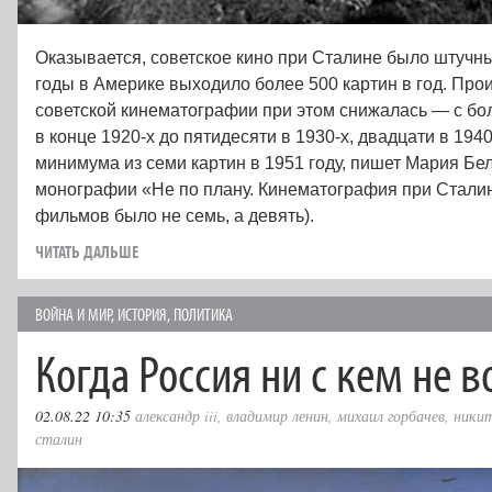
Оказывается, советское кино при Сталине было штучн
годы в Америке выходило более 500 картин в год. Про
советской кинематографии при этом снижалась — с бо
в конце 1920-х до пятидесяти в 1930-х, двадцати в 194
минимума из семи картин в 1951 году, пишет Мария Бе
монографии «Не по плану. Кинематография при Сталин
фильмов было не семь, а девять).
ЧИТАТЬ ДАЛЬШЕ
ВОЙНА И МИР
,
ИСТОРИЯ
,
ПОЛИТИКА
Когда Россия ни с кем не в
02.08.22 10:35
александр iii
,
владимир ленин
,
михаил горбачев
,
никит
сталин