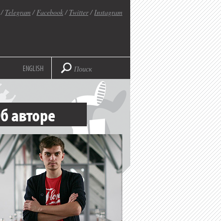
/
Telegram
/
Facebook
/
Twitter
/
Instagram
ENGLISH
б авторе