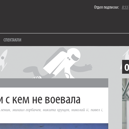
Отдел подписки:
RSS
СПЕКТАКЛИ
О
и с кем не воевала
 ленин
,
михаил горбачев
,
никита хрущев
,
николай ii
,
павел i
,