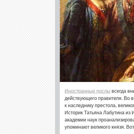
Иностранные послы
всегда вн
действующего правителя. Во 
к наследнику престола, велик
Историк Татьяна Лабутина из 
академии наук проанализирова
упоминают великого князя. Во