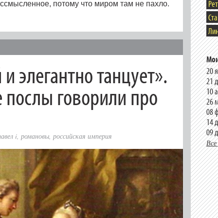
Ре
ссмысленное, потому что миром там не пахло.
Ст
Лин
Мои
и элегантно танцует».
20 
21 
е послы говорили про
10 
26 
08 
14 
09 
павел i
,
романовы
,
российская империя
Все