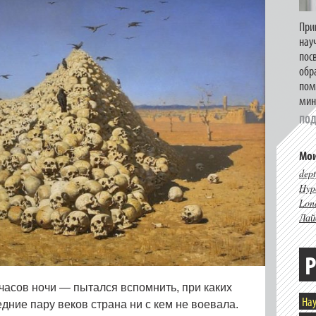
При
нау
пос
обр
пом
мин
ПОД
Мои
dept
Hype
Lon
Лай
Р
 часов ночи — пытался вспомнить, при каких
Нау
дние пару веков страна ни с кем не воевала.