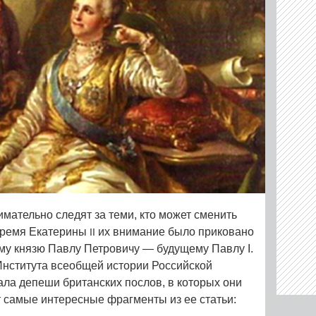
имательно следят за теми, кто может сменить
время Екатерины
их внимание было приковано
II
ому князю Павлу Петровичу — будущему Павлу I.
Института всеобщей истории Российской
ла депеши британских послов, в которых они
т самые интересные фрагменты из ее статьи: