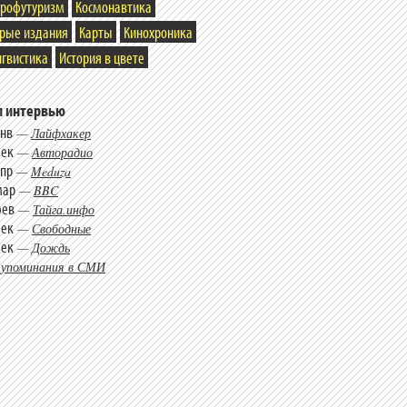
трофутуризм
Космонавтика
арые издания
Карты
Кинохроника
гвистика
История в цвете
 интервью
янв
—
Лайфхакер
дек
—
Авторадио
апр
—
Meduza
мар
—
BBC
фев
—
Тайга.инфо
дек
—
Свободные
дек
—
Дождь
 упоминания в СМИ