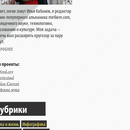
вет, меня зовут Илья Кабанов, я редактор
чно-популярного альманаха metkere.com,
вященного науке, технологиям,
азованию и культуре. Моя задача –
очь вам расширить кругозор за пару
ут.
РОБНЕЕ
 проекты:
ford.org
rtextual
don Current
флонг муки
убрики
ка и жизнь
Инфографика