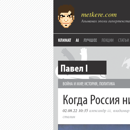
metkere.com
Альманах эпохи гипертекста
КЛИМАТ
AI
ЛУЧШЕЕ
ЛЕКЦИИ
СТАТЬИ
Павел I
ВОЙНА И МИР
,
ИСТОРИЯ
,
ПОЛИТИКА
Когда Россия н
02.08.22 10:35
александр iii
,
владимир
сталин