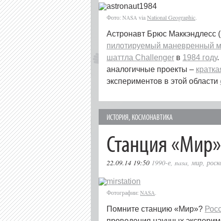
Фото:
via
National Geographic
.
NASA
Астронавт Брюс Маккэндлесс 
пилотируемый маневренный м
шаттла Challenger
в
1984 году
аналогичные проекты –
кратка
экспериментов в этой области
ИСТОРИЯ
,
КОСМОНАВТИКА
Станция «Мир»
22.09.14 19:50
1990-е
,
nasa
,
мир
,
роск
Фотографии:
.
NASA
Помните станцию «Мир»?
Рос
проведения научных эксперим