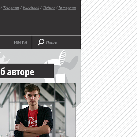
/
Telegram
/
Facebook
/
Twitter
/
Instagram
ENGLISH
б авторе