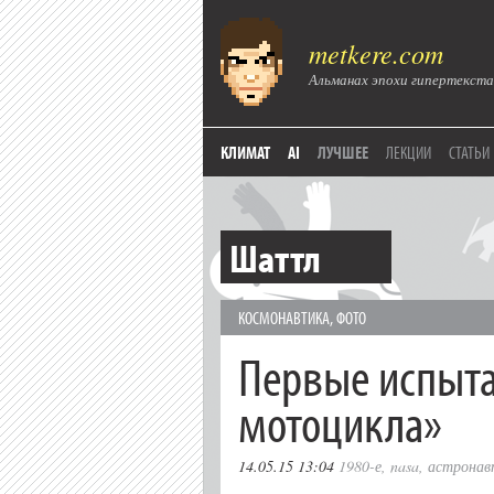
metkere.com
Альманах эпохи гипертекста
КЛИМАТ
AI
ЛУЧШЕЕ
ЛЕКЦИИ
СТАТЬИ
Шаттл
КОСМОНАВТИКА
,
ФОТО
Первые испыта
мотоцикла»
14.05.15 13:04
1980-е
,
nasa
,
астрона