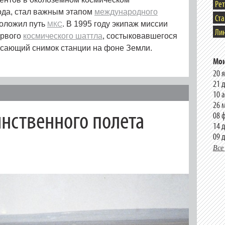
Ре
года, стал важным этапом
международного
Ст
оложил путь
. В 1995 году экипаж миссии
МКС
Лин
ервого
космического шаттла
, состыковавшегося
рясающий снимок станции на фоне Земли.
Мои
20 
21 
10 
26 
нственного полета
08 
14 
09 
Все