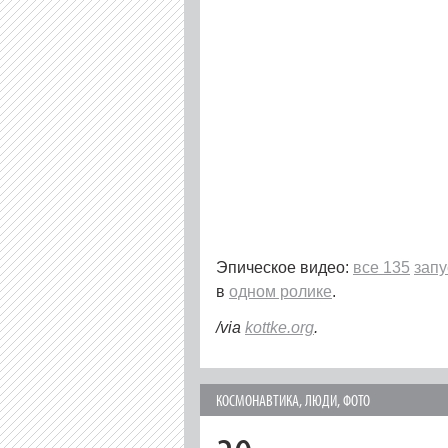
Эпическое видео:
все 135
запу
в
одном ролике
.
/via
kottke.org
.
КОСМОНАВТИКА
,
ЛЮДИ
,
ФОТО