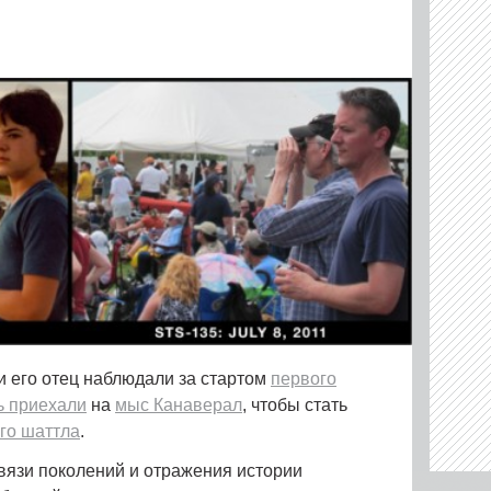
и его отец наблюдали за стартом
первого
ь приехали
на
мыс Канаверал
, чтобы стать
го шаттла
.
вязи поколений и отражения истории