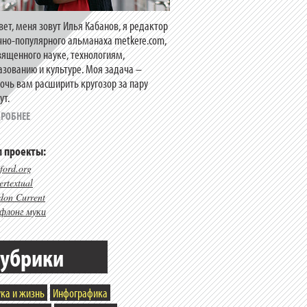
вет, меня зовут Илья Кабанов, я редактор
чно-популярного альманаха metkere.com,
вященного науке, технологиям,
азованию и культуре. Моя задача –
очь вам расширить кругозор за пару
ут.
РОБНЕЕ
 проекты:
ford.org
rtextual
don Current
флонг муки
убрики
ка и жизнь
Инфографика