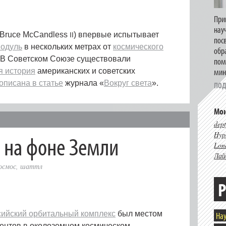
При
нау
(Bruce McCandless
) впервые испытывает
II
пос
одуль
в нескольких метрах от
космического
обр
. В Советском Союзе существовали
пом
мин
я история
американских и советских
описана в статье
журнала «
Вокруг света
».
ПОД
Мои
dept
Hype
 на фоне Земли
Lon
Лай
осмос
,
шаттл
Р
сийский орбитальный комплекс
был местом
Нау
ентов в околоземном космическом