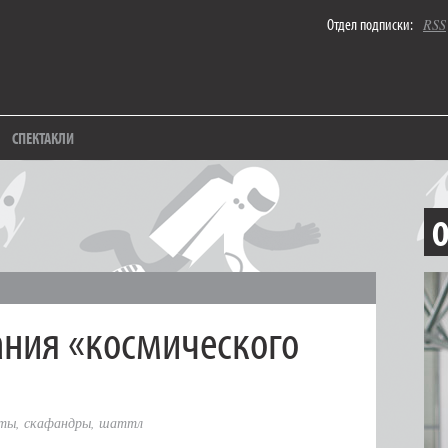
Отдел подписки:
RSS
СПЕКТАКЛИ
О
ния «космического
вты
,
скафандры
,
шаттл