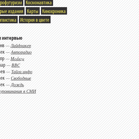
трофутуризм
Космонавтика
арые издания
Карты
Кинохроника
гвистика
История в цвете
 интервью
янв
—
Лайфхакер
дек
—
Авторадио
апр
—
Meduza
мар
—
BBC
фев
—
Тайга.инфо
дек
—
Свободные
дек
—
Дождь
 упоминания в СМИ