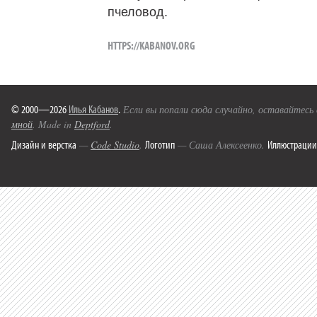
пчеловод.
HTTPS://KABANOV.ORG
© 2000—2026
Илья Кабанов
.
Если вы попали сюда случайно, оставайтесь
мной
. Made in
Deptford
.
Дизайн и верстка
Логотип
Иллюстрации
—
Code Studio
.
— Саша Алексеенко.