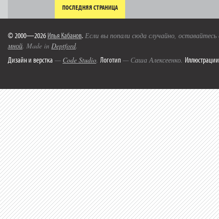
ПОСЛЕДНЯЯ СТРАНИЦА
© 2000—2026
Илья Кабанов
.
Если вы попали сюда случайно, оставайтесь
мной
. Made in
Deptford
.
Дизайн и верстка
Логотип
Иллюстрации
—
Code Studio
.
— Саша Алексеенко.