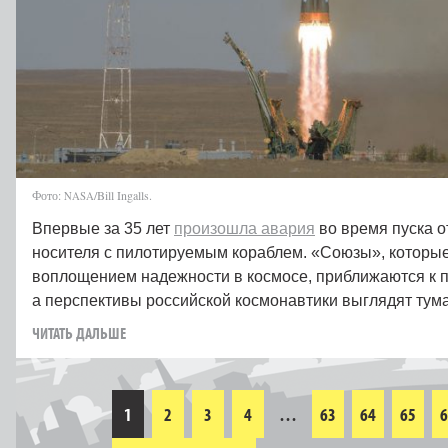
Фото:
/Bill Ingalls.
NASA
Впервые за 35 лет
произошла авария
во время пуска о
носителя с пилотируемым кораблем. «Союзы», которые
воплощением надежности в космосе, приближаются к 
а перспективы российской космонавтики выглядят ту
ЧИТАТЬ ДАЛЬШЕ
1
2
3
4
…
63
64
65
6