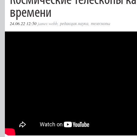
времени
24.06.22 12:50
james webb
,
редакция.наука
,
телескопы