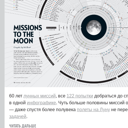
60 лет
лунных миссий
, все
122 попытки
добраться до с
в одной
инфографике
. Чуть больше половины миссий 
— даже спустя более полувека
полеты на Луну
не пере
задачей
.
ЧИТАТЬ ДАЛЬШЕ