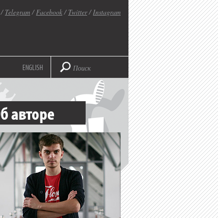
/
Telegram
/
Facebook
/
Twitter
/
Instagram
ENGLISH
б авторе