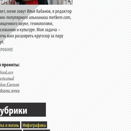
вет, меня зовут Илья Кабанов, я редактор
чно-популярного альманаха metkere.com,
вященного науке, технологиям,
азованию и культуре. Моя задача –
очь вам расширить кругозор за пару
ут.
РОБНЕЕ
 проекты:
ford.org
rtextual
don Current
флонг муки
убрики
ка и жизнь
Инфографика