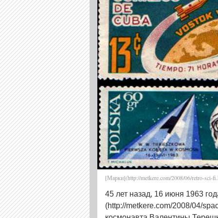
[Марки](http://metkere.com/2008/06/retro-sci
45 лет назад, 16 июня 1963 год
(http://metkere.com/2008/04/sp
космонавта Валентины Тереш