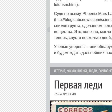
futurism.html).
Судя по всему, Phoenix Mars L
(http://blogs.abcnews.com/scien
снимке грунта, сделанном чет
вещества. Это, конечно, могло 
теперь, спустя несколько дней
Ученые уверены – они обнару
и будем ждать дальнейших нах
ИСТОРИЯ
,
КОСМОНАВТИКА
,
ЛЮДИ
,
ПОЧТОВЫЕ
Первая леди
16.06.08 23:40