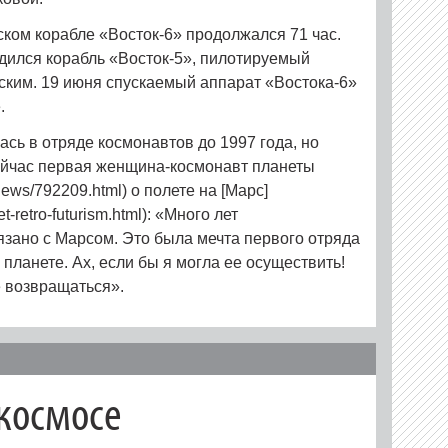
ком корабле «Восток‑6» продолжался 71 час.
дился корабль «Восток‑5», пилотируемый
ким. 19 июня спускаемый аппарат «Востока‑6»
.
сь в отряде космонавтов до 1997 года, но
Сейчас первая женщина-космонавт планеты
news/792209.html) о полете на [Марс]
t-retro-futurism.html): «Много лет
язано с Марсом. Это была мечта первого отряда
 планете. Ах, если бы я могла ее осуществить!
е возвращаться».
 космосе