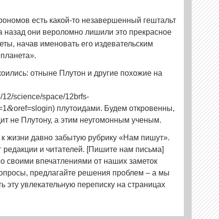
рономов есть какой-то незавершенный гештальт
а назад они вероломно лишили это прекрасное
неты, начав именовать его издевательским
планета».
коились: отныне Плутон и другие похожие на
/12/science/space/12brfs-
&
=1
oref=slogin) плутоидами. Будем откровенны,
ит не Плутону, а этим неугомонным ученым.
ь к жизни давно забытую рубрику «Нам пишут».
г редакции и читателей. [Пишите нам письма]
 со своими впечатлениями от наших заметок
вопросы, предлагайте решения проблем – а мы
ть эту увлекательную переписку на страницах