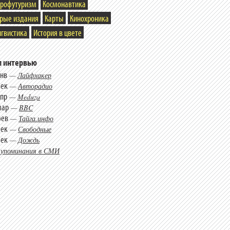
трофутуризм
Космонавтика
арые издания
Карты
Кинохроника
гвистика
История в цвете
 интервью
янв
—
Лайфхакер
дек
—
Авторадио
апр
—
Meduza
мар
—
BBC
фев
—
Тайга.инфо
дек
—
Свободные
дек
—
Дождь
 упоминания в СМИ