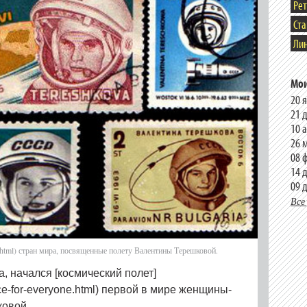
Ре
Ст
Лин
Мои
20 
21 
10 
26 
08 
14 
09 
Все
-fi.html) стран мира, посвященные полету Валентины Терешковой.
а, начался [космический полет]
ace-for-everyone.html) первой в мире женщины-
ковой.