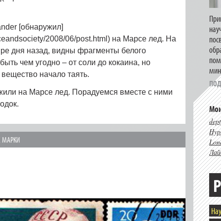
При
ander [обнаружил]
нау
пос
ceandsociety/2008/06/post.html) на Марсе лед. На
обр
ыре дня назад, видны фрагменты белого
пом
быть чем угодно – от соли до кокаина, но
мин
, вещество начало таять.
ПОД
жили на Марсе лед. Порадуемся вместе с ними
одок.
Мои
dept
Hype
 МАРКИ
Lon
Лай
Р
Нау