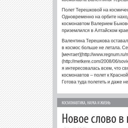
Полет Терешковой на космичес
Одновременно на орбите нахо
космонавтом Валерием Быковс
приземлился в Алтайском крае
Валентина Терешкова оставала
в космос больше не летала. 
[мечтает](http://www.regnum.ru/
(http://metkere.com/2008/06/sovie
я интересовалась всем, что св
космонавтов – полет к Красной
Готова туда полететь и даже н
КОСМОНАВТИКА
,
НАУКА И ЖИЗНЬ
Новое слово в