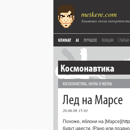
metkere.com
Альманах эпохи гипертекста
КЛИМАТ
AI
ЛУЧШЕЕ
ЛЕКЦИИ
СТАТЬИ
Космонавтика
КОСМОНАВТИКА
,
НАУКА И ЖИЗНЬ
Лед на Марсе
20.06.08 15:01
Похоже, яблони на [Марсе](http
будут цвести. [Рано или поздно](