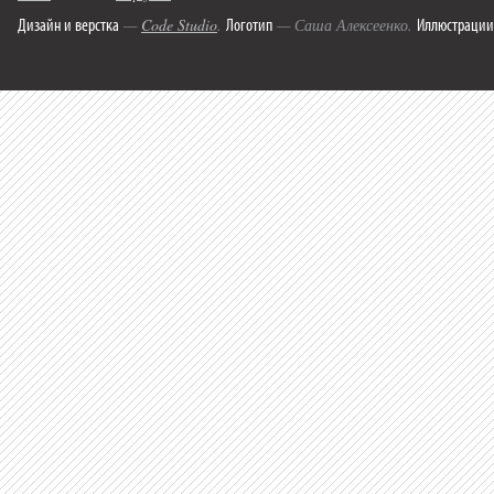
Дизайн и верстка
Логотип
Иллюстрации
—
Code Studio
.
— Саша Алексеенко.