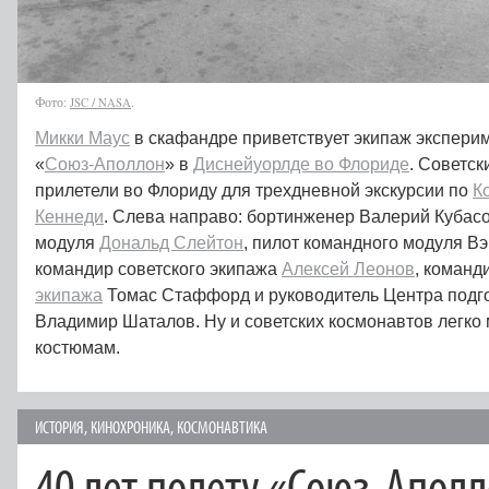
Фото:
/
.
JSC
NASA
Микки Маус
в скафандре приветствует экипаж экспери
«
Союз-Аполлон
» в
Диснейуорлде во Флориде
. Советс
прилетели во Флориду для трехдневной экскурсии по
К
Кеннеди
. Слева направо: бортинженер Валерий Кубасо
модуля
Дональд Слейтон
, пилот командного модуля Вэ
командир советского экипажа
Алексей Леонов
, команд
экипажа
Томас Стаффорд и руководитель Центра подг
Владимир Шаталов. Ну и советских космонавтов легко
костюмам.
ИСТОРИЯ
,
КИНОХРОНИКА
,
КОСМОНАВТИКА
40 лет полету «Союз-Апол