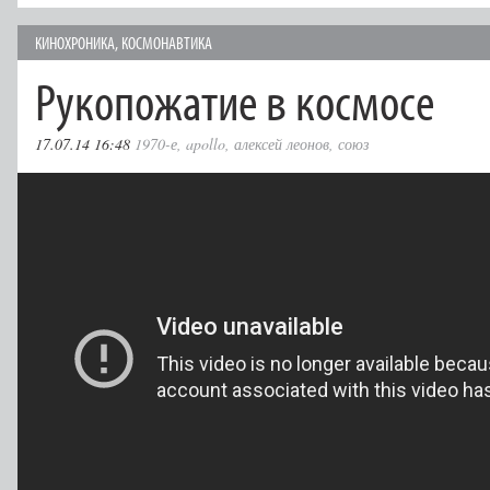
КИНОХРОНИКА
,
КОСМОНАВТИКА
Рукопожатие в космосе
17.07.14 16:48
1970-е
,
apollo
,
алексей леонов
,
союз