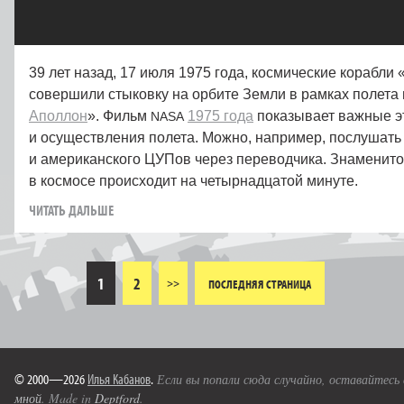
39 лет назад, 17 июля 1975 года, космические корабли
совершили стыковку на орбите Земли в рамках полета
Аполлон
». Фильм
1975 года
показывает важные э
NASA
и осуществления полета. Можно, например, послушать
и американского ЦУПов через переводчика. Знаменит
в космосе происходит на четырнадцатой минуте.
ЧИТАТЬ ДАЛЬШЕ
1
2
>>
ПОСЛЕДНЯЯ СТРАНИЦА
© 2000—2026
Илья Кабанов
.
Если вы попали сюда случайно, оставайтесь
мной
. Made in
Deptford
.