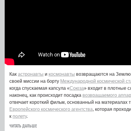
Как
астронавты
и
космонавты
возвращаются на Землю
своей миссии на борту
Международной космической ст
когда спускаемая капсула «
Союза
» входит в плотные 
наконец, как происходит посадка
возвращаемого аппар
отвечает короткий фильм, основанный на материалах 
Европейского космического агентства
, которая проход
к
полету
.
ЧИТАТЬ ДАЛЬШЕ