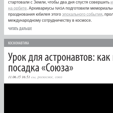
стартовали с Земли, чтобы два дня спустя совершить
и
на орбите
. Архивариусы
подготовили мемориальн
NASA
празднования юбилея этого
эпохального события
, про
международному сотрудничеству в космосе.
ЧИТАТЬ ДАЛЬШЕ
КОСМОНАВТИКА
Урок для астронавтов: как
посадка «Союза»
11.06.15 16:51
esa
,
роскосмос
,
союз