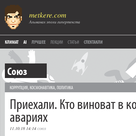
metkere.com
Альманах эпохи гипертекста
КЛИМАТ
AI
ЛУЧШЕЕ
ЛЕКЦИИ
СТАТЬИ
СПЕКТАКЛИ
Союз
КОРРУПЦИЯ
,
КОСМОНАВТИКА
,
ПОЛИТИКА
Приехали. Кто виноват в 
авариях
11.10.18 14:14
союз