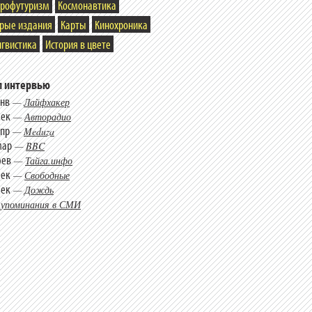
трофутуризм
Космонавтика
арые издания
Карты
Кинохроника
гвистика
История в цвете
 интервью
янв
—
Лайфхакер
дек
—
Авторадио
апр
—
Meduza
мар
—
BBC
фев
—
Тайга.инфо
дек
—
Свободные
дек
—
Дождь
 упоминания в СМИ