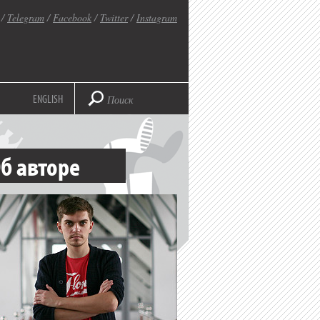
/
Telegram
/
Facebook
/
Twitter
/
Instagram
ENGLISH
б авторе