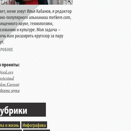
вет, меня зовут Илья Кабанов, я редактор
чно-популярного альманаха metkere.com,
вященного науке, технологиям,
азованию и культуре. Моя задача –
очь вам расширить кругозор за пару
ут.
РОБНЕЕ
 проекты:
ford.org
rtextual
don Current
флонг муки
убрики
ка и жизнь
Инфографика