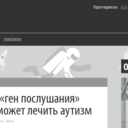
Отдел подписки:
RSS
СПЕКТАКЛИ
О
«ген послушания»
оможет лечить аутизм
ка
,
лисы