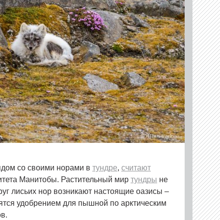
дом со своими норами в
тундре
,
считают
ситета Манитобы. Растительный мир
тундры
не
руг лисьих нор возникают настоящие оазисы –
ятся удобрением для пышной по арктическим
ов.