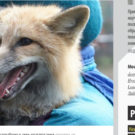
При
нау
пос
обр
пом
мин
ПОД
Мои
dept
Hype
Lon
Лай
Р
Нау
с зарубежными коллегами
впервые