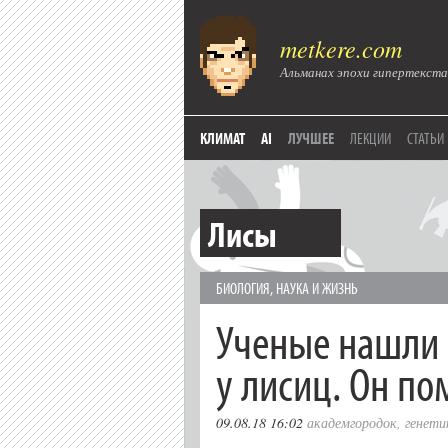
metkere.com
Альманах эпохи гипертекста
КЛИМАТ
AI
ЛУЧШЕЕ
ЛЕКЦИИ
СТАТЬИ
Лисы
БИОЛОГИЯ
,
НАУКА И ЖИЗНЬ
Ученые нашли 
у лисиц. Он п
09.08.18 16:02
академгородок
,
генети