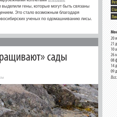
Ре
 выделили гены, которые могут быть связаны
Ст
дением. Это стало возможным благодаря
Лин
овосибирских ученых по одомашниванию лисы.
Мои
20 
21 
10 
ыращивают» сады
26 
08 
14 
09 
Все
сы