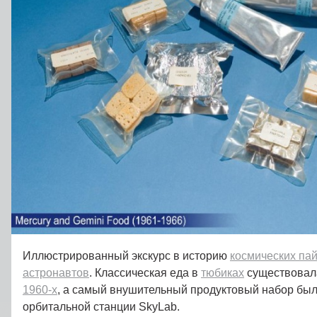
Иллюстрированный экскурс в историю
космических па
астронавтов
. Классическая еда в
тюбиках
существовал
1960‑х
, а самый внушительный продуктовый набор был,
орбитальной станции SkyLab.