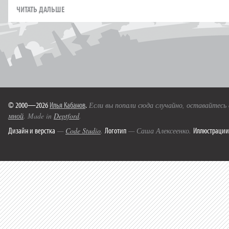
ЧИТАТЬ ДАЛЬШЕ
© 2000—2026
Илья Кабанов
.
Если вы попали сюда случайно, оставайтесь
мной
. Made in
Deptford
.
Дизайн и верстка
Логотип
Иллюстрации
—
Code Studio
.
— Саша Алексеенко.