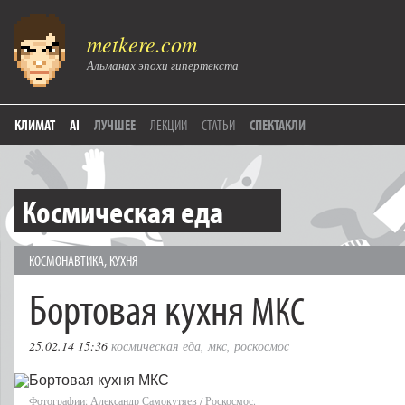
metkere.com
Альманах эпохи гипертекста
КЛИМАТ
AI
ЛУЧШЕЕ
ЛЕКЦИИ
СТАТЬИ
СПЕКТАКЛИ
Космическая еда
КОСМОНАВТИКА
,
КУХНЯ
Бортовая кухня
МКС
25.02.14 15:36
космическая еда
,
мкс
,
роскосмос
Фотографии: Александр Самокутяев / Роскосмос.