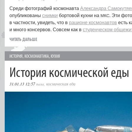
Среди фотографий космонавта
Александра Самокутяе
опубликованы
снимки
бортовой кухни на
. Эти фот
МКС
в частности, увидеть, что в
рационе космонавтов
есть 
и много консервов. Совсем как в
студенческом общежи
ЧИТАТЬ ДАЛЬШЕ
ИСТОРИЯ
,
КОСМОНАВТИКА
,
КУХНЯ
История космической еды
31.01.13 12:57
nasa
,
космическая еда