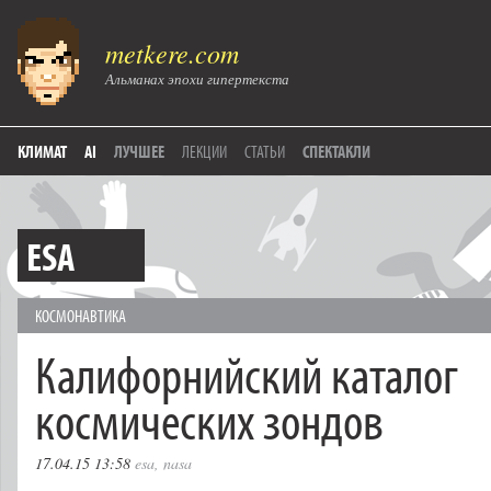
metkere.com
Альманах эпохи гипертекста
КЛИМАТ
AI
ЛУЧШЕЕ
ЛЕКЦИИ
СТАТЬИ
СПЕКТАКЛИ
ESA
КОСМОНАВТИКА
Калифорнийский каталог
космических зондов
17.04.15 13:58
esa
,
nasa