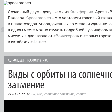
Созданный двумя девушками из
Калифорнии
, Ариэль 
Баллард,
Spaceprob.es
– это чертовски красивый катал
и планетоходов, упорядоченных по степени удаления о
в одном месте можно изучать подробнейшую информа
миссиях в диапазоне от «
Вояджеров
» и «Новых горизо
и китайских «
Чанъэ
».
АСТРОНОМИЯ
,
КОСМОНАВТИКА
Виды с орбиты на солнечн
затмение
21.03.15 12:32
esa
,
мкс
,
солнечное затмение
,
солнце