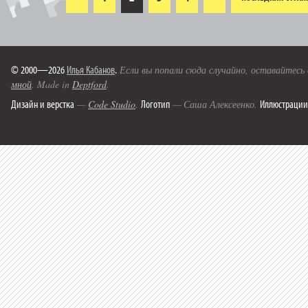
© 2000—2026
Илья Кабанов
.
Если вы попали сюда случайно, оставайтесь
мной
. Made in
Deptford
.
Дизайн и верстка
Логотип
Иллюстрации
—
Code Studio
.
— Саша Алексеенко.