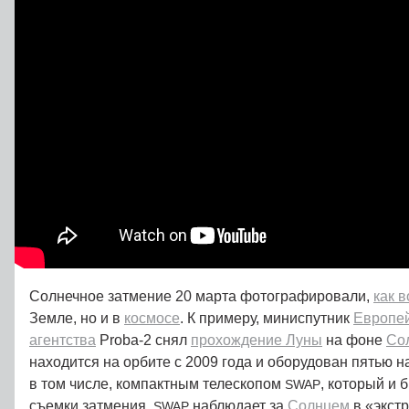
Солнечное затмение 20 марта фотографировали,
как 
Земле, но и в
космосе
. К примеру, миниспутник
Европей
агентства
Proba‑2 снял
прохождение Луны
на фоне
Со
находится на орбите с 2009 года и оборудован пятью 
в том числе, компактным телескопом
, который и 
SWAP
съемки затмения.
наблюдает за
Солнцем
в «экст
SWAP