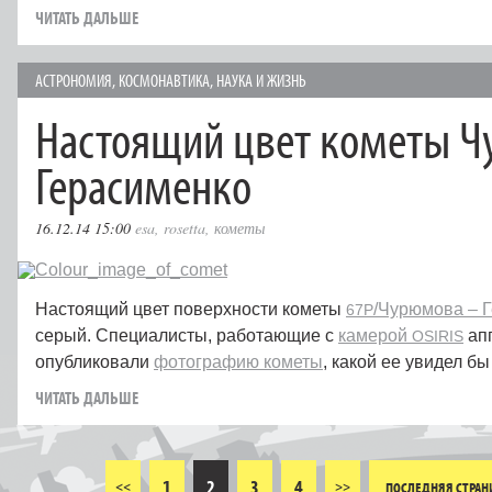
ЧИТАТЬ ДАЛЬШЕ
АСТРОНОМИЯ
,
КОСМОНАВТИКА
,
НАУКА И ЖИЗНЬ
Настоящий цвет кометы 
Герасименко
16.12.14 15:00
esa
,
rosetta
,
кометы
Настоящий цвет поверхности кометы
/Чурюмова – 
67P
серый. Специалисты, работающие с
камерой
ап
OSIRIS
опубликовали
фотографию кометы
, какой ее увидел бы
ЧИТАТЬ ДАЛЬШЕ
1
2
3
4
<<
>>
ПОСЛЕДНЯЯ СТРАН