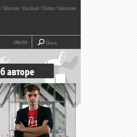
/
Telegram
/
Facebook
/
Twitter
/
Instagram
ENGLISH
б авторе