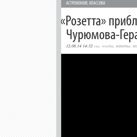
АСТРОНОМИЯ
,
КЛАССИКА
«
Розетта» приб
Чурюмова-Гер
12.08.14 14:32
esa
,
rosetta
,
кометы
,
м