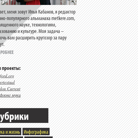
вет, меня зовут Илья Кабанов, я редактор
чно-популярного альманаха metkere.com,
вященного науке, технологиям,
азованию и культуре. Моя задача –
очь вам расширить кругозор за пару
ут.
РОБНЕЕ
 проекты:
ford.org
rtextual
don Current
флонг муки
убрики
ка и жизнь
Инфографика