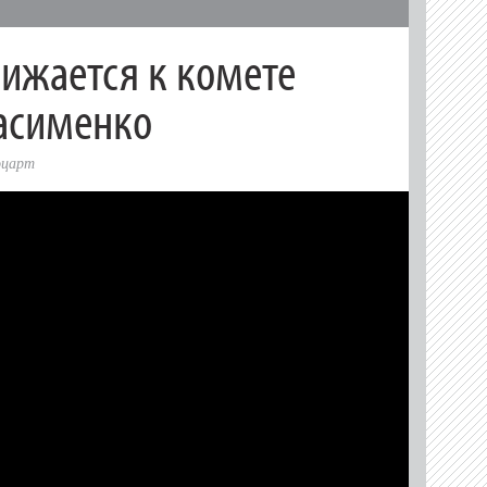
лижается к комете
асименко
оцарт