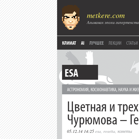
metkere.com
Альманах эпохи гипертекста
КЛИМАТ
AI
ЛУЧШЕЕ
ЛЕКЦИИ
СТАТЬИ
ESA
АСТРОНОМИЯ
,
КОСМОНАВТИКА
,
НАУКА И ЖИ
Цветная и тре
Чурюмова – Г
05.12.14 14:25
esa
,
rosetta
,
кометы