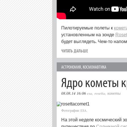
Пилотируемые полеты к
комет
установленным на зонде
Roset
будет выглядеть. Чем-то напо
ЧИТАТЬ ДАЛЬШЕ
АСТРОНОМИЯ
,
КОСМОНАВТИКА
Ядро кометы 
08.08.14 16:06
esa
,
rosetta
,
кометы
Фотографии:
.
ESA
На этой неделе космический з
путешествия по
Солнечной си