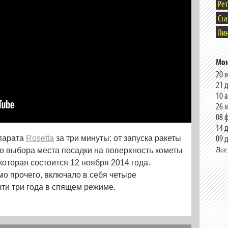
Ре
Ст
Лин
Мои
20 
21 
10 
26 
08 
14 
09 
парата
Rosetta
за три минуты: от запуска ракеты
Все
до выбора места посадки на поверхность кометы
 которая состоится 12 ноября 2014 года.
мо прочего, включало в себя четыре
ти три года в спящем режиме.