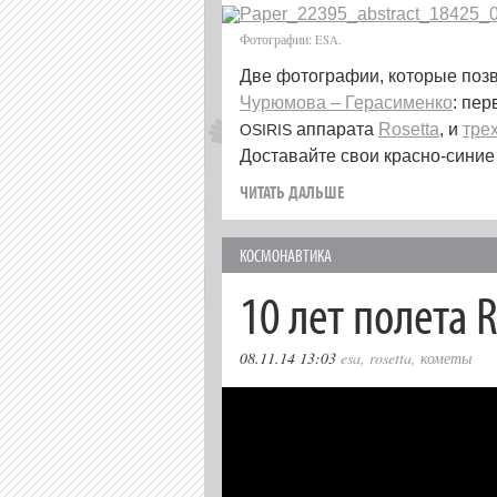
Фотографии:
.
ESA
Две фотографии, которые позв
Чурюмова – Герасименко
: пе
аппарата
Rosetta
, и
тре
OSIRIS
Доставайте свои красно-синие
ЧИТАТЬ ДАЛЬШЕ
КОСМОНАВТИКА
10 лет полета 
08.11.14 13:03
esa
,
rosetta
,
кометы