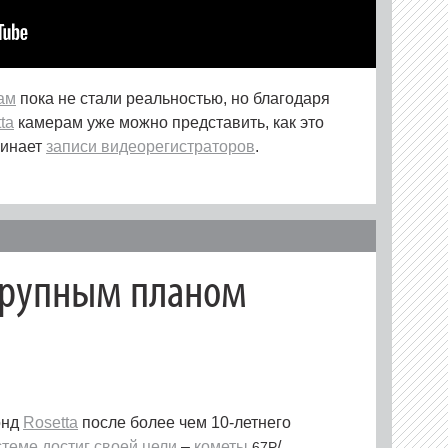
ам
пока не стали реальностью, но благодаря
ta
камерам уже можно представить, как это
минает
записи видеорегистраторов
.
крупным планом
онд
Rosetta
после более чем 10-летнего
стеме
достиг своей цели
–
кометы
/
67P