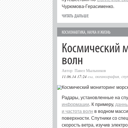
Чурюмова-Герасименко.
ЧИТАТЬ ДАЛЬШЕ
КОСМОНАВТИКА
,
НАУКА И ЖИЗНЬ
Космический 
волн
Автор: Павел Мыльников
11.06.14 17:24
esa
,
океанография
,
спу
Радары, установленные на спу
информации
. К примеру,
данны
и частота волн
в водном массив
поверхности. Спутники со сп
скорость ветра, изучив элект