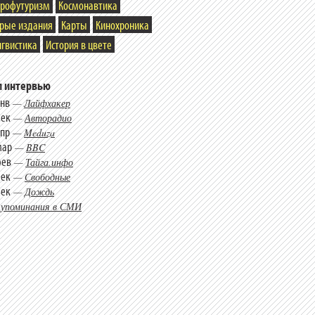
трофутуризм
Космонавтика
арые издания
Карты
Кинохроника
гвистика
История в цвете
 интервью
янв
—
Лайфхакер
дек
—
Авторадио
апр
—
Meduza
мар
—
BBC
фев
—
Тайга.инфо
дек
—
Свободные
дек
—
Дождь
 упоминания в СМИ