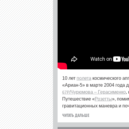
10 лет
полета
космического ап
«Ариан‑5» в марте 2004 года 
/Чурюмова – Герасименко
,
67P
Путешествие «
Розетты
», поми
гравитационных маневра и поч
ЧИТАТЬ ДАЛЬШЕ