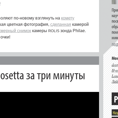
При
нау
оляют по-новому взглянуть на
комету
пос
рвая цветная фотография,
сделанная
камерой
обр
хмерный снимок
камеры
зонда Philae.
ROLIS
пом
мин
 очки!
ПОД
Мои
dept
Rosetta за три минуты
Hype
Lon
Лай
Р
Нау