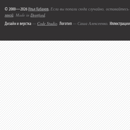
© 2000—2026
Илья Кабанов
.
Если вы попали сюда случайно, оставайтесь
мной
. Made in
Deptford
.
Дизайн и верстка
Логотип
Иллюстрации
—
Code Studio
.
— Саша Алексеенко.