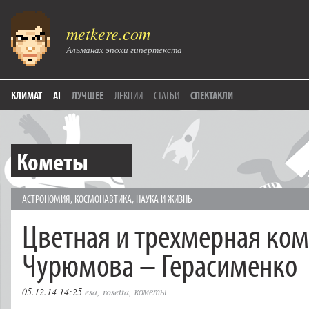
metkere.com
Альманах эпохи гипертекста
КЛИМАТ
AI
ЛУЧШЕЕ
ЛЕКЦИИ
СТАТЬИ
СПЕКТАКЛИ
Кометы
АСТРОНОМИЯ
,
КОСМОНАВТИКА
,
НАУКА И ЖИЗНЬ
Цветная и трехмерная ком
Чурюмова – Герасименко
05.12.14 14:25
esa
,
rosetta
,
кометы