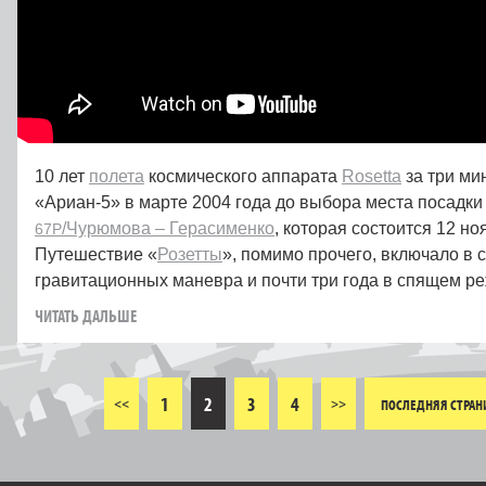
10 лет
полета
космического аппарата
Rosetta
за три ми
«Ариан‑5» в марте 2004 года до выбора места посадки
/Чурюмова – Герасименко
, которая состоится 12 но
67P
Путешествие «
Розетты
», помимо прочего, включало в 
гравитационных маневра и почти три года в спящем р
ЧИТАТЬ ДАЛЬШЕ
1
2
3
4
<<
>>
ПОСЛЕДНЯЯ СТРАН