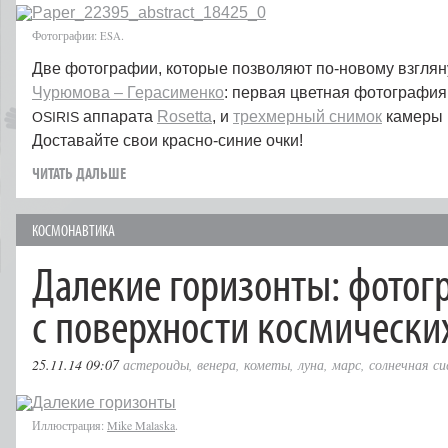
Фотографии:
.
ESA
Две фотографии, которые позволяют по-новому взглян
Чурюмова – Герасименко
: первая цветная фотография
аппарата
Rosetta
, и
трехмерный снимок
камеры
OSIRIS
Доставайте свои красно-синие очки!
ЧИТАТЬ ДАЛЬШЕ
КОСМОНАВТИКА
Далекие горизонты: фотог
с поверхности космических
25.11.14 09:07
астероиды
,
венера
,
кометы
,
луна
,
марс
,
солнечная с
Иллюстрация:
Mike Malaska
.