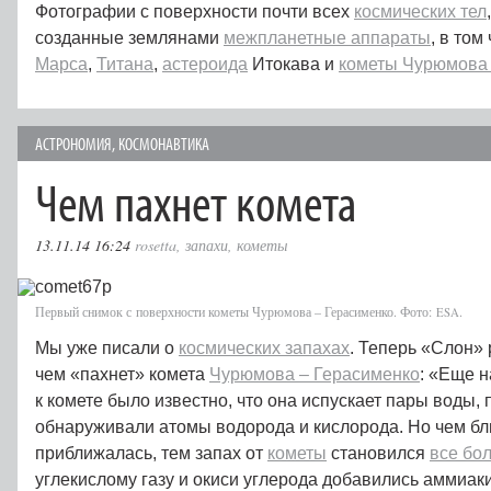
Фотографии с поверхности почти всех
космических тел
созданные землянами
межпланетные аппараты
, в том
Марса
,
Титана
,
астероида
Итокава и
кометы Чурюмова 
АСТРОНОМИЯ
,
КОСМОНАВТИКА
Чем пахнет комета
13.11.14 16:24
rosetta
,
запахи
,
кометы
Первый снимок с поверхности кометы Чурюмова – Герасименко. Фото:
.
ESA
Мы уже писали о
космических запахах
. Теперь «Слон» 
чем «пахнет» комета
Чурюмова – Герасименко
: «Еще н
к комете было известно, что она испускает пары воды,
обнаруживали атомы водорода и кислорода. Но чем бл
приближалась, тем запах от
кометы
становился
все бо
углекислому газу и окиси углерода добавились аммиаки