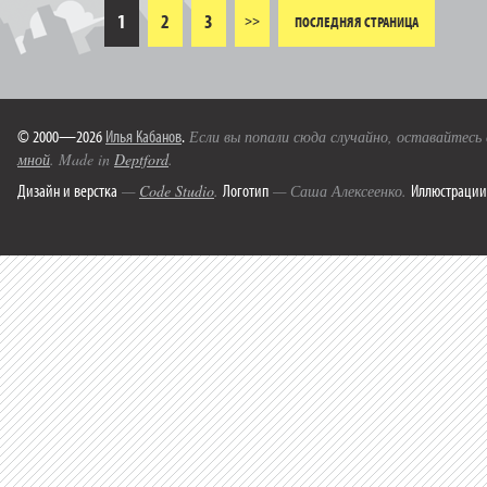
1
2
3
>>
ПОСЛЕДНЯЯ СТРАНИЦА
© 2000—2026
Илья Кабанов
.
Если вы попали сюда случайно, оставайтесь
мной
. Made in
Deptford
.
Дизайн и верстка
Логотип
Иллюстрации
—
Code Studio
.
— Саша Алексеенко.