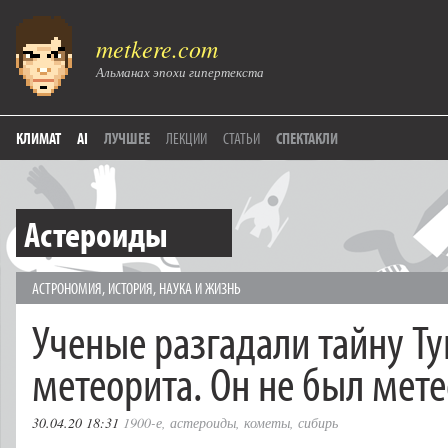
metkere.com
Альманах эпохи гипертекста
КЛИМАТ
AI
ЛУЧШЕЕ
ЛЕКЦИИ
СТАТЬИ
СПЕКТАКЛИ
Астероиды
АСТРОНОМИЯ
,
ИСТОРИЯ
,
НАУКА И ЖИЗНЬ
Ученые разгадали тайну Ту
метеорита. Он не был мет
30.04.20 18:31
1900-е
,
астероиды
,
кометы
,
сибирь