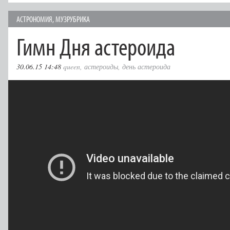
АСТРОНОМИЯ
,
МУЗРУБРИКА
Гимн Дня астероида
30.06.15 14:48
queen
,
астероиды
,
день астероида