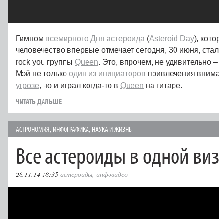
Гимном
всемирного Дня астероида
(
Asteroid Day
), кот
человечество впервые отмечает сегодня, 30 июня, стал
rock you группы
Queen
. Это, впрочем, не удивительно 
Мэй не только
один из инициаторов
привлечения внима
угрозе
, но и играл когда-то в
Queen
на гитаре.
ЧИТАТЬ ДАЛЬШЕ
АСТРОНОМИЯ
,
ИНФОГРАФИКА
,
НАУКА И ЖИЗНЬ
Все астероиды в одной ви
28.11.14 18:35
астероиды
,
инфовидео