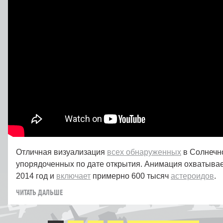
Отличная визуализация
всех обнаруженных
в Солнечн
упорядоченных по дате открытия. Анимация охватывае
2014 год и
включает
примерно 600 тысяч
астероидов
.
ЧИТАТЬ ДАЛЬШЕ