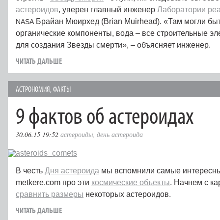
астероидов
, уверен главный инженер
Лаборатории реа
Брайан Мюирхед (Brian Muirhead). «Там могли бы
NASA
органические компоненты, вода – все строительные э
для создания Звезды смерти», – объясняет инженер.
ЧИТАТЬ ДАЛЬШЕ
АСТРОНОМИЯ
,
ФАКТЫ
9 фактов об астероидах
30.06.15 19:52
астероиды
,
день астероида
В честь
Дня астероида
мы вспомнили самые интересн
metkere.com про эти
космические объекты
. Начнем с к
сравнить размеры
некоторых астероидов.
ЧИТАТЬ ДАЛЬШЕ