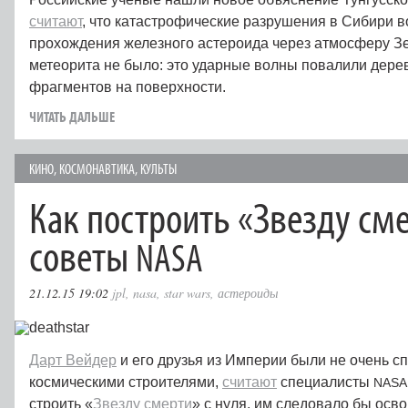
считают
, что катастрофические разрушения в Сибири в
прохождения железного астероида через атмосферу Зе
метеорита не было: это ударные волны повалили деревь
фрагментов на поверхности.
ЧИТАТЬ ДАЛЬШЕ
КИНО
,
КОСМОНАВТИКА
,
КУЛЬТЫ
Как построить «Звезду сме
советы
NASA
21.12.15 19:02
jpl
,
nasa
,
star wars
,
астероиды
Дарт Вейдер
и его друзья из Империи были не очень 
космическими строителями,
считают
специалисты
NASA
строить «
Звезду смерти
» с нуля, им следовало бы осво