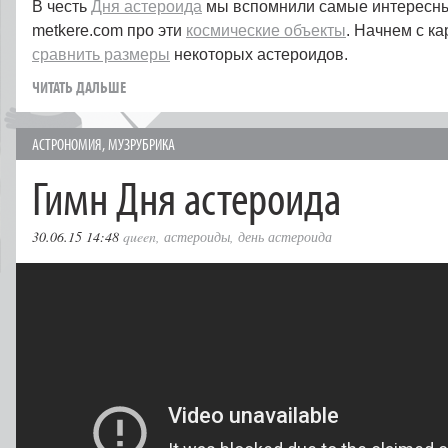
В честь
Дня астероида
мы вспомнили самые интересн
metkere.com про эти
космические объекты
. Начнем с к
сравнить размеры
некоторых астероидов.
ЧИТАТЬ ДАЛЬШЕ
АСТРОНОМИЯ
,
МУЗРУБРИКА
Гимн Дня астероида
30.06.15 14:48
queen
,
астероиды
,
день астероида