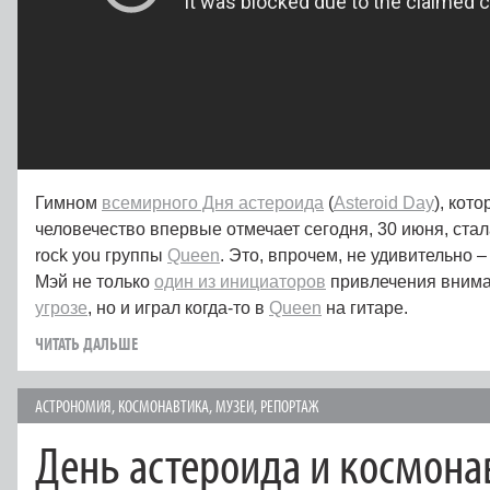
Гимном
всемирного Дня астероида
(
Asteroid Day
), кот
человечество впервые отмечает сегодня, 30 июня, стал
rock you группы
Queen
. Это, впрочем, не удивительно 
Мэй не только
один из инициаторов
привлечения внима
угрозе
, но и играл когда-то в
Queen
на гитаре.
ЧИТАТЬ ДАЛЬШЕ
АСТРОНОМИЯ
,
КОСМОНАВТИКА
,
МУЗЕИ
,
РЕПОРТАЖ
День астероида и космона