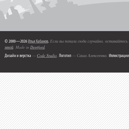
© 2000—2026
Илья Кабанов
.
Если вы попали сюда случайно, оставайтесь
мной
. Made in
Deptford
.
Дизайн и верстка
Логотип
Иллюстрации
—
Code Studio
.
— Саша Алексеенко.