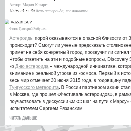
Автор: Мария Казарез
30.06.15 12:59
день астероида
,
космонавты
Фото: Григорий Рябушев.
Астероиды
порой оказываются в опасной близости от Зе
происходит? Смогут ли ученые предсказать столкновен
примет на себя конкретный город, прозвучит ли сигнал
Чтобы ответить на эти и подобные вопросы, Discovery
ко
Дню астероида
– международной инициативе, котор
внимание к реальной угрозе из космоса. Первый в ист
весь мир отмечает 30 июня 2015 года, в годовщину па
Тунгусского метеорита
. В России партнером акции ста
в Москве, где прошел «Фестиваль астероидов», в рамка
поучаствовать в дискуссии «
: шаг на пути к Марсу»
МКС
испытателем Сергеем Рязанским.
ЧИТАТЬ ДАЛЬШЕ