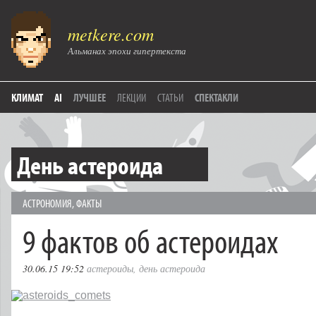
metkere.com
Альманах эпохи гипертекста
КЛИМАТ
AI
ЛУЧШЕЕ
ЛЕКЦИИ
СТАТЬИ
СПЕКТАКЛИ
День астероида
АСТРОНОМИЯ
,
ФАКТЫ
9 фактов об астероидах
30.06.15 19:52
астероиды
,
день астероида