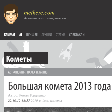
metkere.com
Альманах эпохи гипертекста
КЛИМАТ
AI
ЛУЧШЕЕ
ЛЕКЦИИ
СТАТЬИ
СПЕКТАКЛИ
Кометы
АСТРОНОМИЯ
,
НАУКА И ЖИЗНЬ
Большая комета 2013 года
Автор: Роман Гордиенко
22.10.12 18:55
2010-е
,
ison
,
кометы