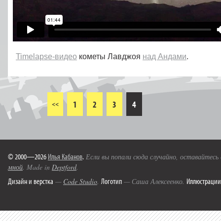
Timelapse-видео
кометы Лавджоя
над Андами
.
1
2
3
4
<<
© 2000—2026
Илья Кабанов
.
Если вы попали сюда случайно, оставайтесь
мной
. Made in
Deptford
.
Дизайн и верстка
Логотип
Иллюстрации
—
Code Studio
.
— Саша Алексеенко.