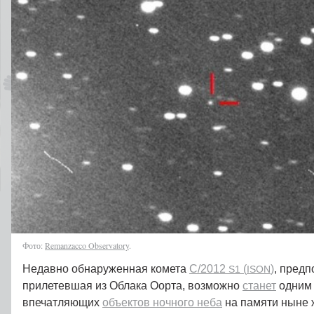
Фото:
Remanzacco Observatory
.
Недавно обнаруженная комета
C/2012
(
)
, пред
S1
ISON
прилетевшая из Облака Оорта, возможно
станет
одним 
впечатляющих
объектов ночного неба
на памяти ныне 