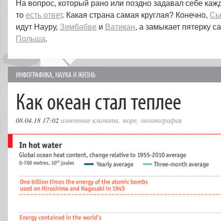
На вопрос, который рано или поздно задавал себе каж
то
есть ответ
. Какая страна самая круглая? Конечно,
Сь
идут Науру,
Зимбабве
и
Ватикан
, а замыкает пятерку с
Польша
.
ИНФОГРАФИКА
,
НАУКА И ЖИЗНЬ
Как океан стал теплее
08.04.18 17:02
изменение климата
,
море
,
океанография