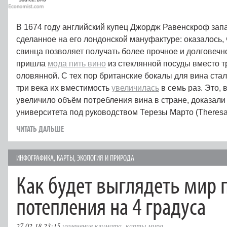
В 1674 году английский купец Джордж Равенскроф зап
сделанное на его лондонской мануфактуре: оказалось,
свинца позволяет получать более прочное и долговечно
пришла
мода пить вино
из стеклянной посуды вместо 
оловянной. С тех пор британские бокалы для вина ста
три века их вместимость
увеличилась
в семь раз. Это, 
увеличило объём потребления вина в стране, доказал
университета под руководством Терезы Марто (Theresa
ЧИТАТЬ ДАЛЬШЕ
ИНФОГРАФИКА
,
КАРТЫ
,
ЭКОЛОГИЯ И ПРИРОДА
Как будет выглядеть мир 
потепления на 4 градуса
27.02.18 23:15
изменение климата
,
карты мира