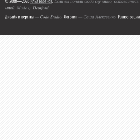
© 2000—2026
Илья Кабанов
.
Если вы попали сюда случайно, оставайтесь
мной
. Made in
Deptford
.
Дизайн и верстка
Логотип
Иллюстрации
—
Code Studio
.
— Саша Алексеенко.