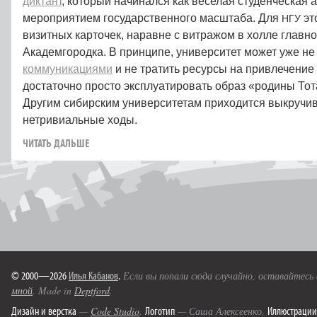
диктант
, который начинался как веселая студенческая ак
мероприятием государственного масштаба. Для
эт
НГУ
визитных карточек, наравне с витражом в холле главно
Академгородка. В принципе, университет может уже н
коммуникациями
и не тратить ресурсы на привлечение
достаточно просто эксплуатировать образ «родины Тот
Другим сибирским университетам приходится выкручив
нетривиальные ходы.
ЧИТАТЬ ДАЛЬШЕ
© 2000—2026
Илья Кабанов
.
Если вы попали сюда случайно, оставайтесь
мной
. Made in
Deptford
.
Дизайн и верстка
Логотип
Иллюстрации
—
Code Studio
.
— Саша Алексеенко.