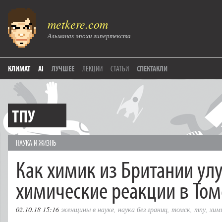
metkere.com
Альманах эпохи гипертекста
КЛИМАТ
AI
ЛУЧШЕЕ
ЛЕКЦИИ
СТАТЬИ
СПЕКТАКЛИ
ТПУ
НАУКА И ЖИЗНЬ
Как химик из Британии ул
химические реакции в Том
02.10.18 15:16
женщины в науке
,
наука без границ
,
томск
,
тпу
,
хим