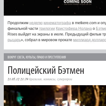
Продолжим
неделю
кинематографа
в metkere.com и о
финальной части
трилогии
Кристофера Нолана
о
Бэтм
Rises выйдет на экраны в июле. Предыдущий фильм тр
рыцарь
», собрал в мировом прокате
миллиард доллар
ВОКРУГ СВЕТА
,
КУЛЬТЫ
,
ПРАВО И ПРЕСТУПЛЕНИЯ
Полицейский Бэтмен
21.05.12 21:39
бразилия
,
комиксы
,
супергерои