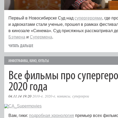
Первый в Новосибирске Суд над
супергероями
, где п
и адвокатами стали ученые, прошел в рамках фестивал
в кинозале «Синема». Суд присяжных рассматривал д
Бэтмена
и
Супермена
.
ЧИТАТЬ ДАЛЬШЕ
ИНФОГРАФИКА
,
КИНО
,
КУЛЬТЫ
Все фильмы про супергеро
2020 года
04.11.14 19:20
2010-е
,
2020-е
,
комиксы
,
супергерои
Вам, гики:
подробная хронология
премьер всех фильм