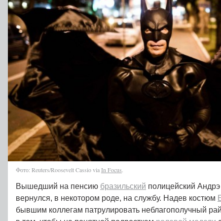
Фото: Reuters/Roosevelt Cassio via
In Focus
.
Вышедший на пенсию
бразильский
полицейский Андрэ
вернулся, в некотором роде, на службу. Надев костюм
бывшим коллегам патрулировать неблагополучный рай