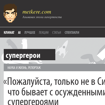
metkere.com
Альманах эпохи гипертекста
КЛИМАТ
AI
ЛУЧШЕЕ
ЛЕКЦИИ
СТАТЬИ
СПЕКТАКЛИ
супергерои
НАУКА И ЖИЗНЬ
,
РЕПОРТАЖ
«
Пожалуйста, только не в С
что бывает с осужденным
супергероями