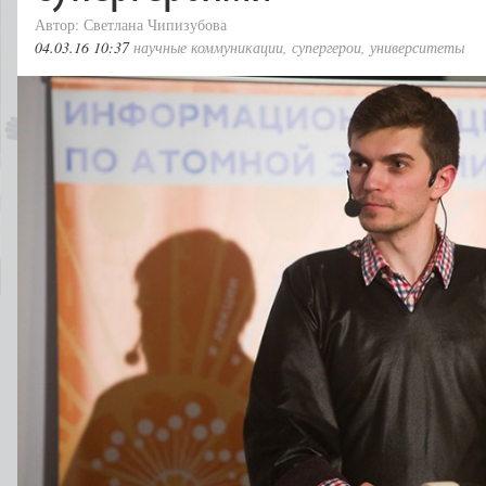
Автор: Светлана Чипизубова
04.03.16 10:37
научные коммуникации
,
супергерои
,
университеты