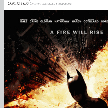
23.05.12 18:55
бэтмен
,
комиксы
,
супергерои