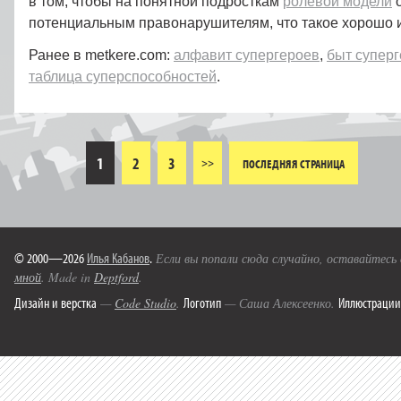
в том, чтобы на понятной подросткам
ролевой модели
о
потенциальным правонарушителям, что такое хорошо и 
Ранее в metkere.com:
алфавит супергероев
,
быт супер
таблица суперспособностей
.
1
2
3
>>
ПОСЛЕДНЯЯ СТРАНИЦА
© 2000—2026
Илья Кабанов
.
Если вы попали сюда случайно, оставайтесь
мной
. Made in
Deptford
.
Дизайн и верстка
Логотип
Иллюстрации
—
Code Studio
.
— Саша Алексеенко.