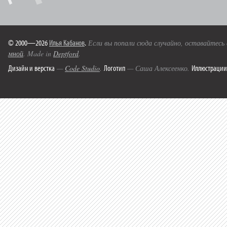
© 2000—2026
Илья Кабанов
.
Если вы попали сюда случайно, оставайтесь
мной
. Made in
Deptford
.
Дизайн и верстка
Логотип
Иллюстрации
—
Code Studio
.
— Саша Алексеенко.