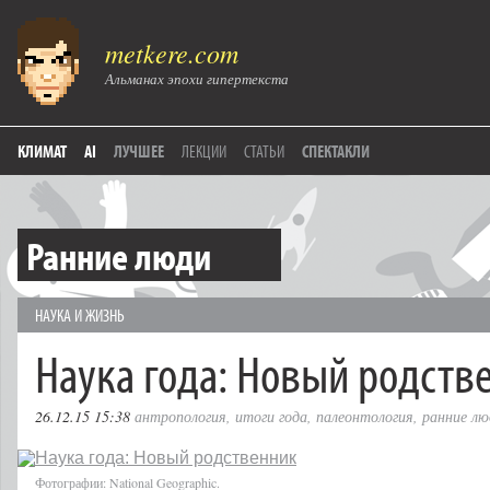
metkere.com
Альманах эпохи гипертекста
КЛИМАТ
AI
ЛУЧШЕЕ
ЛЕКЦИИ
СТАТЬИ
СПЕКТАКЛИ
Ранние люди
НАУКА И ЖИЗНЬ
Наука года: Новый родств
26.12.15 15:38
антропология
,
итоги года
,
палеонтология
,
ранние лю
Фотографии: National Geographic.