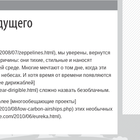
дущего
/2008/07/zeppelines.html), мы уверены, вернутся
 причины: они тихие, стильные и наносят
среде. Многие мечтают о том дне, когда эти
в небесах. И хотя время от времени появляются
ее дирижаблей]
lear-dirigible.html) сложно назвать безоблачным.
олее [многообещающие проекты]
s/2010/08/low-carbon-airships.php) этих необычных
e.com/2010/06/eureka.html).