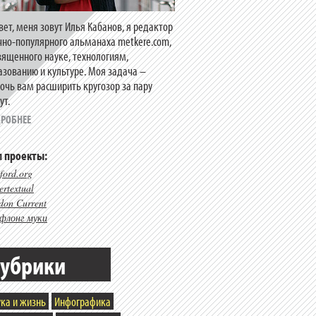
вет, меня зовут Илья Кабанов, я редактор
чно-популярного альманаха metkere.com,
вященного науке, технологиям,
азованию и культуре. Моя задача –
очь вам расширить кругозор за пару
ут.
РОБНЕЕ
 проекты:
ford.org
rtextual
don Current
флонг муки
убрики
ка и жизнь
Инфографика