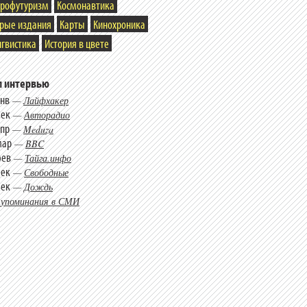
трофутуризм
Космонавтика
арые издания
Карты
Кинохроника
гвистика
История в цвете
 интервью
янв
—
Лайфхакер
дек
—
Авторадио
апр
—
Meduza
мар
—
BBC
фев
—
Тайга.инфо
дек
—
Свободные
дек
—
Дождь
 упоминания в СМИ