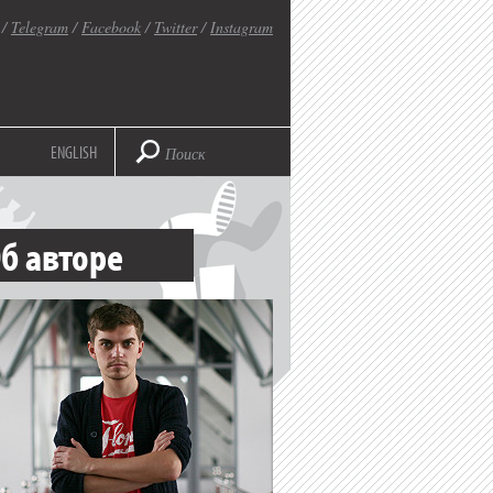
/
Telegram
/
Facebook
/
Twitter
/
Instagram
ENGLISH
б авторе