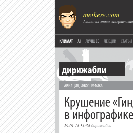
metkere.com
Альманах эпохи гипертекста
КЛИМАТ
AI
ЛУЧШЕЕ
ЛЕКЦИИ
СТАТЬИ
дирижабли
АВИАЦИЯ
,
ИНФОГРАФИКА
Крушение «Гин
в инфографик
29.01.14 15:34
дирижабли