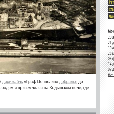
Ре
Ст
Лин
Мои
20 
21 
10 
26 
08 
14 
09 
Все
ий
дирижабль
«Граф Цеппелин»
добрался
до
 городом и приземлился на Ходынском поле, где
.