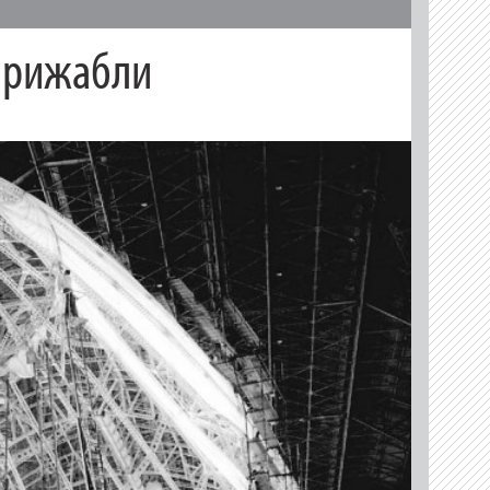
ирижабли