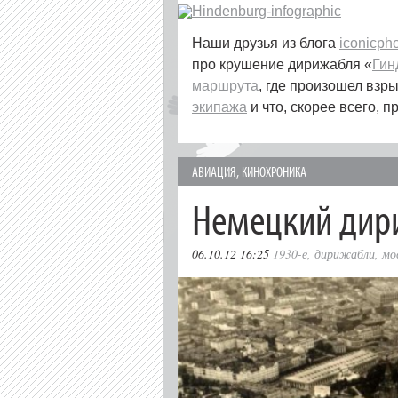
Наши друзья из блога
iconicph
про крушение дирижабля «
Гин
маршрута
, где произошел взр
экипажа
и что, скорее всего, п
АВИАЦИЯ
,
КИНОХРОНИКА
Немецкий дир
06.10.12 16:25
1930-е
,
дирижабли
,
мо