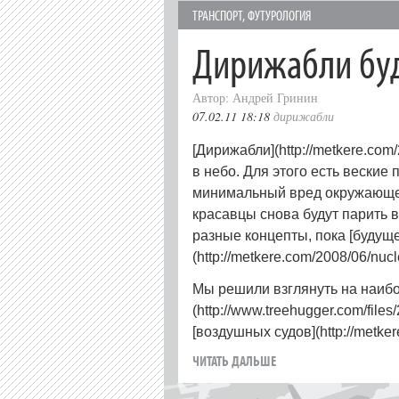
ТРАНСПОРТ
,
ФУТУРОЛОГИЯ
Дирижабли бу
Автор: Андрей Гринин
07.02.11 18:18
дирижабли
[Дирижабли](http://metkere.com
в небо. Для этого есть веские
минимальный вред окружающей 
красавцы снова будут парить 
разные концепты, пока [будущ
(http://metkere.com/2008/06/nuc
Мы решили взглянуть на наиб
(http://www.treehugger.com/file
[воздушных судов](http://metker
ЧИТАТЬ ДАЛЬШЕ