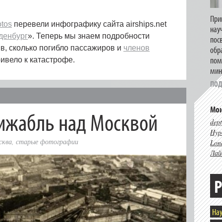
При
otos
перевели инфографику сайта airships.net
нау
денбург
». Теперь мы знаем подробности
пос
ыв, сколько погибло пассажиров и
членов
обр
пом
ривело к катастрофе.
мин
ПОД
Мои
ижабль над Москвой
dept
Hype
сква
,
старые фотографии
Lon
Лай
Р
Нау