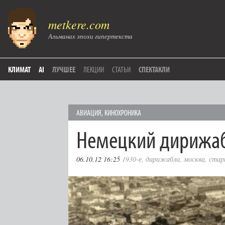
metkere.com
Альманах эпохи гипертекста
КЛИМАТ
AI
ЛУЧШЕЕ
ЛЕКЦИИ
СТАТЬИ
СПЕКТАКЛИ
АВИАЦИЯ
,
КИНОХРОНИКА
Немецкий дирижаб
06.10.12 16:25
1930-е
,
дирижабли
,
москва
,
стар