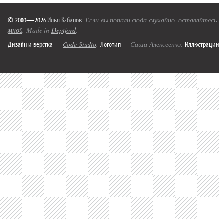
© 2000—2026
Илья Кабанов
.
Если вы попали сюда случайно, оставайтесь
мной
. Made in
Deptford
.
Дизайн и верстка
Логотип
Иллюстрации
—
Code Studio
.
— Саша Алексеенко.