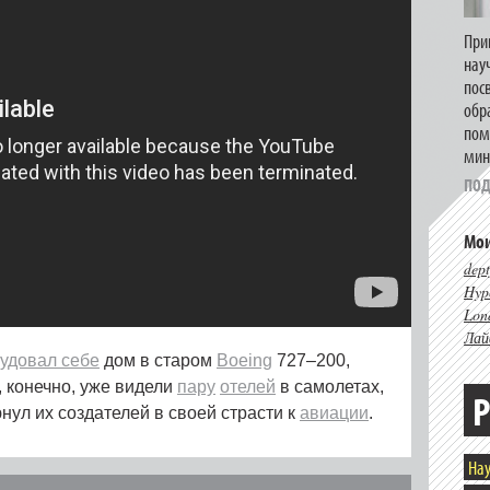
При
нау
пос
обр
пом
мин
ПОД
Мои
dept
Hype
Lon
Лай
удовал себе
дом в старом
Boeing
727–200,
 конечно, уже видели
пару
отелей
в самолетах,
Р
ул их создателей в своей страсти к
авиации
.
Нау