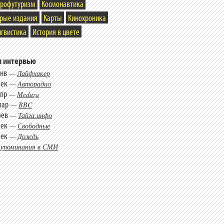
трофутуризм
Космонавтика
арые издания
Карты
Кинохроника
гвистика
История в цвете
 интервью
янв
—
Лайфхакер
дек
—
Авторадио
апр
—
Meduza
мар
—
BBC
фев
—
Тайга.инфо
дек
—
Свободные
дек
—
Дождь
 упоминания в СМИ