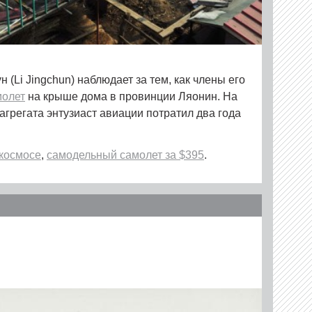
(Li Jingchun) наблюдает за тем, как члены его
молет
на крыше дома в провинции Ляонин. На
агрегата энтузиаст авиации потратил два года
 космосе
,
самодельный самолет за $395
.