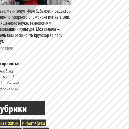
вет, меня зовут Илья Кабанов, я редактор
чно-популярного альманаха metkere.com,
вященного науке, технологиям,
азованию и культуре. Моя задача –
очь вам расширить кругозор за пару
ут.
РОБНЕЕ
 проекты:
ford.org
rtextual
don Current
флонг муки
убрики
ка и жизнь
Инфографика