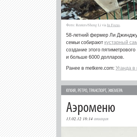
Фото: Reuters/Sheng Li via
In Focus
.
58-летний фермер Ли Джинджун 
семьи собирают
кустарный са
создание этого пятиметрового 
и больше 6000 долларов.
Ранее в metkere.com:
Уганда в
КУХНЯ
,
РЕТРО
,
ТРАНСПОРТ
,
ЭФЕМЕРА
Аэроменю
13.02.12 18:14
авиация