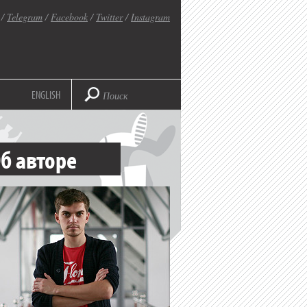
/
Telegram
/
Facebook
/
Twitter
/
Instagram
ENGLISH
б авторе