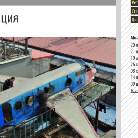
Ре
ация
Ст
Лин
Мои
20 
21 
10 
26 
08 
14 
09 
Все