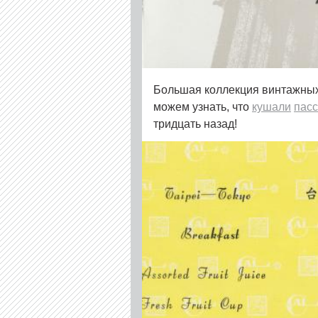
Большая коллекция винтажны
можем узнать, что
кушали
пас
тридцать назад!