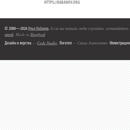
HTTPS://KABANOV.ORG
© 2000—2026
Илья Кабанов
.
Если вы попали сюда случайно, оставайтесь
мной
. Made in
Deptford
.
Дизайн и верстка
Логотип
Иллюстрации
—
Code Studio
.
— Саша Алексеенко.