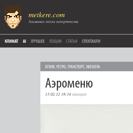
metkere.com
Альманах эпохи гипертекста
КЛИМАТ
AI
ЛУЧШЕЕ
ЛЕКЦИИ
СТАТЬИ
СПЕКТАКЛИ
КУХНЯ
,
РЕТРО
,
ТРАНСПОРТ
,
ЭФЕМЕРА
Аэроменю
13.02.12 18:14
авиация